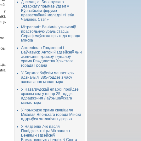
Дэлегацыя Беларускага
яй.
Экзархату прымае ўдзел у
р у
Еўразійскім форуме
праваслаўнай моладзі «Неба.
ыка
Чалавек. Стэп»
аць
Мітрапаліт Веніямін узначаліў
прастольную ўрачыстасць
Серафімаўскага прыхода горада
ме.
Мінска
Архіепіскап Гродзенскі і
оры
Ваўкавыскі Антоній здзейсніў чын
асвячэння крыжоў і купалоў
храма Ражджаства Хрыстова
ць,
горада Гродна
ама
У Баркалабаўскім манастыры
адзначылі 385-годдзе з часу
заснавання манастыра
У Навагрудскай епархіі пройдзе
хрэсны ход у гонар 25-годдзя
адраджэння Лаўрышаўскага
манастыра
У прыходзе храма свяціцеля
Мікалая Японскага горада Мінска
адкрыўся экалагічны дворык
У Нядзелю 7-ю пасля
Пяцідзесятніцы Мітрапаліт
Веніямін здзейсніў
Бажэственную літургію ў Свята-