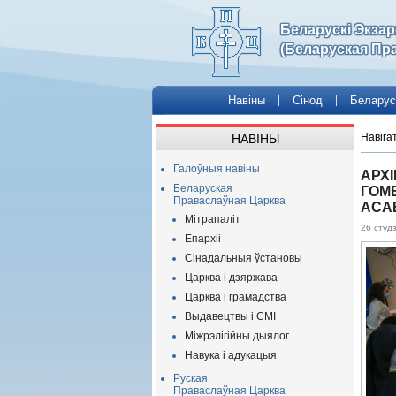
Беларускі Экза
(Беларуская Пр
Навіны
Сінод
Беларус
Навіга
НАВІНЫ
Галоўныя навіны
АРХІ
Беларуская
ГОМЕ
Праваслаўная Царква
АСАБ
Мітрапаліт
26 студ
Епархіі
Сінадальныя ўстановы
Царква і дзяржава
Царква і грамадства
Выдавецтвы і СМІ
Міжрэлігійны дыялог
Навука і адукацыя
Руская
Праваслаўная Царква