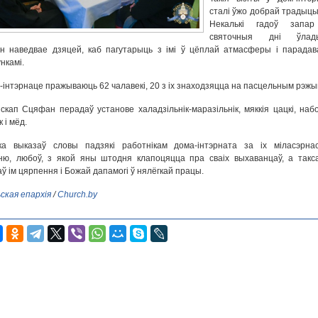
сталі ўжо добрай традыцы
Некалькі гадоў запа
святочныя дні ўлад
 наведвае дзяцей, каб пагутарыць з імі ў цёплай атмасферы і парадав
нкамі.
-інтэрнаце пражываюць 62 чалавекі, 20 з іх знаходзяцца на пасцельным рэжы
іскап Сцяфан перадаў установе халадзільнік-маразільнік, мяккія цацкі, наб
 і мёд.
ка выказаў словы падзякі работнікам дома-інтэрната за іх міласэрнас
ю, любоў, з якой яны штодня клапоцяцца пра сваіх выхаванцаў, а такс
ў ім цярпення і Божай дапамогі ў нялёгкай працы.
ская епархія
/
Сhurch.by