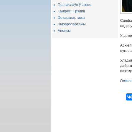
Праваслаўе ў свеце
Канфесіі і рэлігіі
Фотарэпартажы
Сцяфан
Відэарэпартажы
падару
Анонсы
У доме
Архіеп
цукерак
Улады
дабрын
пажада
Гомель