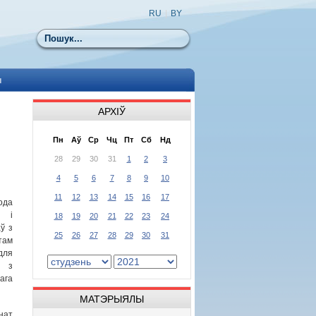
RU
|
BY
Пошук
ы
АРХІЎ
Пн
Аў
Ср
Чц
Пт
Сб
Нд
28
29
30
31
1
2
3
4
5
6
7
8
9
10
11
12
13
14
15
16
17
ода
і і
18
19
20
21
22
23
24
ў з
25
26
27
28
29
30
31
ам
для
 з
ага
МАТЭРЫЯЛЫ
нат