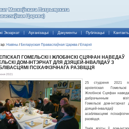
рхат Маскоўскага Патрыярхата
аваслаўная Царква)
кі Экзархат
Арганізацыі
Дакументы
Публікацыі
Кантакт
тар:
Навіны
/
Беларуская Праваслаўная Царква
/
Епархіі
ЕПІСКАП ГОМЕЛЬСКІ І ЖЛОБІНСКІ СЦЯФАН НАВЕДАЎ
ЛЬСКІ ДОМ-ІНТЭРНАТ ДЛЯ ДЗЯЦЕЙ-ІНВАЛІДАЎ З
ЛІВАСЦЯМІ ПСІХАФІЗІЧНАГА РАЗВІЦЦЯ
зеня 2021
25 студзеня 2021 г
архіепіскап Гомельск
Жлобінскі Сцяфан наведа
дабрачынным візіт
Гомельскі дом-інтэрнат 
дзяцей-інвалідаў
асаблівасцямі псіхафізічн
развіцця.
Такія візіты ў дом-інтэр