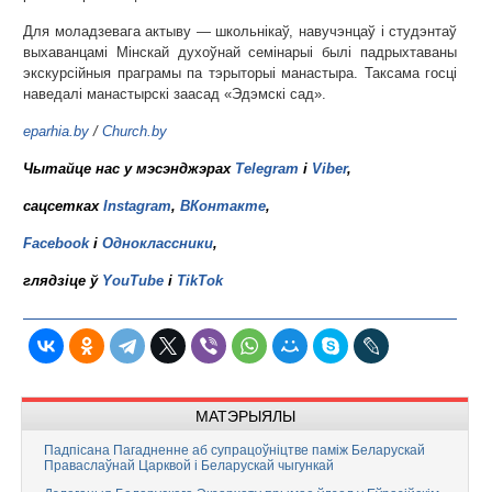
Для моладзевага актыву — школьнікаў, навучэнцаў і студэнтаў
выхаванцамі Мінскай духоўнай семінарыі былі падрыхтаваны
экскурсійныя праграмы па тэрыторыі манастыра. Таксама госці
наведалі манастырскі заасад «Эдэмскі сад».
eparhia.by
/
Church.by
Чытайце нас у мэсэнджэрах
Telegram
і
Viber
,
сацсетках
Instagram
,
ВКонтакте
,
Facebook
і
Одноклассники
,
глядзіце ў
YouTube
і
TikTok
МАТЭРЫЯЛЫ
Падпісана Пагадненне аб супрацоўніцтве паміж Беларускай
Праваслаўнай Царквой і Беларускай чыгункай