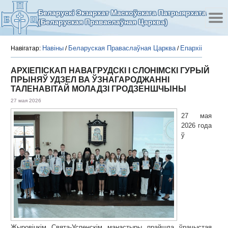
Беларускі Экзархат Маскоўскага Патрыярхата
(Беларуская Праваслаўная Царква)
Навіны
Беларуская Праваслаўная Царква
Епархіі
Навігатар:
/
/
АРХІЕПІСКАП НАВАГРУДСКІ І СЛОНІМСКІ ГУРЫЙ
ПРЫНЯЎ УДЗЕЛ ВА ЎЗНАГАРОДЖАННІ
ТАЛЕНАВІТАЙ МОЛАДЗІ ГРОДЗЕНШЧЫНЫ
27 мая 2026
27 мая
2026 года
ў
Жыровіцкім Свята-Успенскім манастыры прайшла ўрачыстая