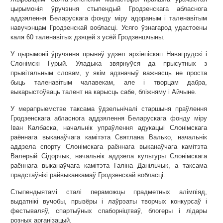
цырымонія ўручэння стыпендый Гродзенскага абласнога
аддзялення Беларускага фонду міру адораным і таленавітым
навучэнцам Гродзенскай вобласці. Усяго ўзнагарод удастоены
каля 60 таленавітых дзяцей з усёй Гродзеншчыны.
У цырымоніі ўручэння прыняў удзел архіепіскап Навагрудскі і
Слонімскі Гурый. Уладыка звярнуўся да прысутных з
прывітальным словам, у якім адзначыў важнасць не проста
быць таленавітым чалавекам, але і творцам дабра,
выкарыстоўваць талент на карысць сабе, бліжняму і Айчыне.
У мерапрыемстве таксама ўдзельнічалі старшыня праўлення
Гродзенскага абласнога аддзялення Беларускага фонду міру
Іван Калбаска, начальнік упраўлення адукацыі Слонімскага
раённага выканаўчага камітэта Святлана Валько, начальнік
аддзела спорту Слонімскага раённага выканаўчага камітэта
Валерый Сідорчык, начальнік аддзела культуры Слонімскага
раённага выканаўчага камітэта Галіна Данільчык, а таксама
прадстаўнікі райвыканкамаў Гродзенскай вобласці.
Стыпендыятамі сталі пераможцы прадметных алімпіяд,
выдатнікі вучобы, прызёры і лаўрэаты творчых конкурсаў і
фестываляў, спартыўных спаборніцтваў, блогеры і лідары
розных арганізацый.