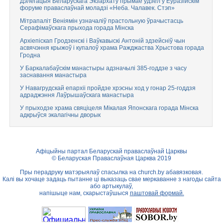
Дэлегацыя Беларускага Экзархату прымае ўдзел у Еўразійскім
форуме праваслаўнай моладзі «Неба. Чалавек. Стэп»
Мітрапаліт Веніямін узначаліў прастольную ўрачыстасць
Серафімаўскага прыхода горада Мінска
Архіепіскап Гродзенскі і Ваўкавыскі Антоній здзейсніў чын
асвячэння крыжоў і купалоў храма Ражджаства Хрыстова горада
Гродна
У Баркалабаўскім манастыры адзначылі 385-годдзе з часу
заснавання манастыра
У Навагрудскай епархіі пройдзе хрэсны ход у гонар 25-годдзя
адраджэння Лаўрышаўскага манастыра
У прыходзе храма свяціцеля Мікалая Японскага горада Мінска
адкрыўся экалагічны дворык
Афіцыйны партал Беларускай праваслаўнай Царквы
© Беларуская Праваслаўная Царква 2019
Пры перадруку матэрыялаў спасылка на
church.by
абавязковая.
Калі вы хочаце задаць пытанне ці выказаць свае меркаванне з нагоды сайта
або артыкулаў,
напішыце нам, скарыстаўшыся
паштовай формай.