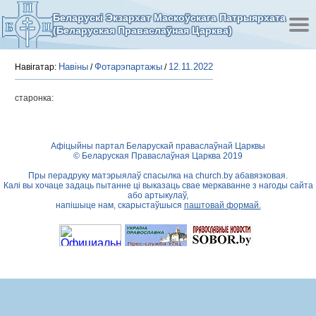
Беларускі Экзархат Маскоўскага Патрыярхата
(Беларуская Праваслаўная Царква)
Навіны
Фотарэпартажы
12.11.2022
Навігатар:
/
/
старонка:
Афіцыйны партал Беларускай праваслаўнай Царквы
© Беларуская Праваслаўная Царква 2019
Пры перадруку матэрыялаў спасылка на
church.by
абавязковая.
Калі вы хочаце задаць пытанне ці выказаць свае меркаванне з нагоды сайта
або артыкулаў,
напішыце нам, скарыстаўшыся
паштовай формай.