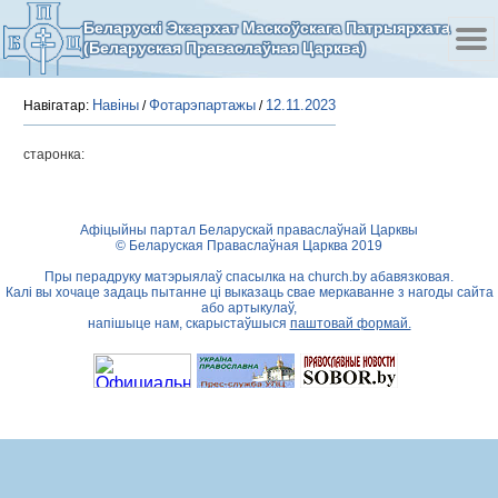
Беларускі Экзархат Маскоўскага Патрыярхата
(Беларуская Праваслаўная Царква)
Навіны
Фотарэпартажы
12.11.2023
Навігатар:
/
/
старонка:
Афіцыйны партал Беларускай праваслаўнай Царквы
© Беларуская Праваслаўная Царква 2019
Пры перадруку матэрыялаў спасылка на
church.by
абавязковая.
Калі вы хочаце задаць пытанне ці выказаць свае меркаванне з нагоды сайта
або артыкулаў,
напішыце нам, скарыстаўшыся
паштовай формай.