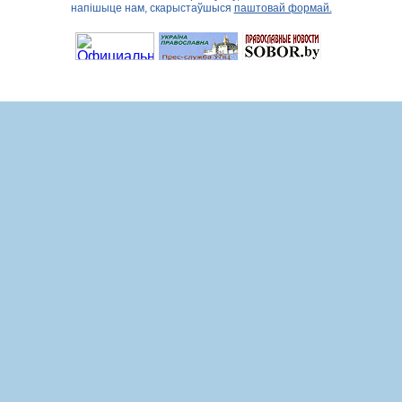
напішыце нам, скарыстаўшыся
паштовай формай.