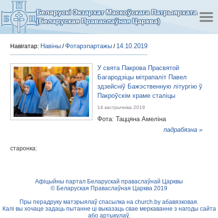
Беларускі Экзархат Маскоўскага Патрыярхата
(Беларуская Праваслаўная Царква)
Навіны
Фотарэпартажы
14.10.2019
Навігатар:
/
/
У свята Пакрова Прасвятой
Багародзіцы мітрапаліт Павел
здзейсніў Бажэственную літургію ў
Пакроўскім храме сталіцы
14 кастрычніка 2019
Фота: Таццяна Амеліна
падрабязна »
старонка:
Афіцыйны партал Беларускай праваслаўнай Царквы
© Беларуская Праваслаўная Царква 2019
Пры перадруку матэрыялаў спасылка на
church.by
абавязковая.
Калі вы хочаце задаць пытанне ці выказаць свае меркаванне з нагоды сайта
або артыкулаў,