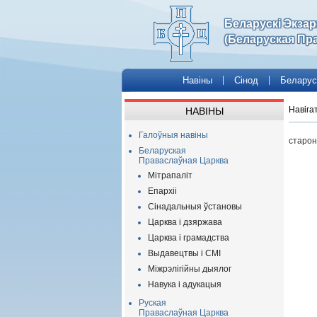
Беларускі Экза
(Беларуская Пр
Навіны
Сінод
Беларус
Навіга
НАВІНЫ
Галоўныя навіны
старон
Беларуская
Праваслаўная Царква
Мітрапаліт
Епархіі
Сінадальныя ўстановы
Царква і дзяржава
Царква і грамадства
Выдавецтвы і СМІ
Міжрэлігійны дыялог
Навука і адукацыя
Руская
Праваслаўная Царква