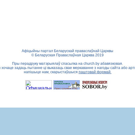
Афіцыйны партал Беларускай праваслаўнай Царквы
© Беларуская Праваслаўная Царква 2019
Пры перадруку матэрыялаў спасылка на
church.by
абавязковая.
ы хочаце задаць пытанне ці выказаць свае меркаванне з нагоды сайта або арт
напішыце нам, скарыстаўшыся
паштовай формай.