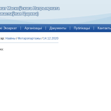
рхат Маскоўскага Патрыярхата
аваслаўная Царква)
кі Экзархат
Арганізацыі
Дакументы
Публікацыі
Кантакт
тар:
Навіны
/
Фотарэпартажы
/
14.12.2020
ка: