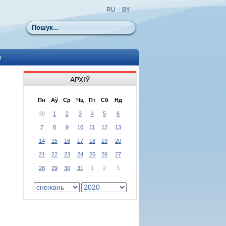
RU
|
BY
Пошук
ы
АРХІЎ
Пн
Аў
Ср
Чц
Пт
Сб
Нд
30
1
2
3
4
5
6
7
8
9
10
11
12
13
14
15
16
17
18
19
20
21
22
23
24
25
26
27
28
29
30
31
1
2
3