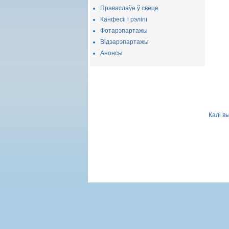
Праваслаўе ў свеце
Канфесіі і рэлігіі
Фотарэпартажы
Відэарэпартажы
Анонсы
Калі в