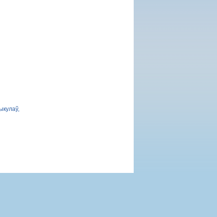
ыкулаў,