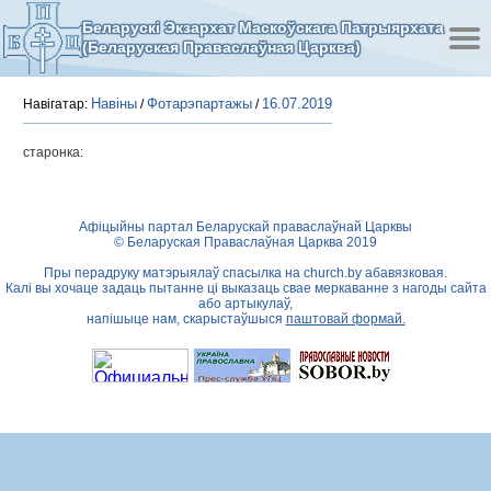
Беларускі Экзархат Маскоўскага Патрыярхата
(Беларуская Праваслаўная Царква)
Навіны
Фотарэпартажы
16.07.2019
Навігатар:
/
/
старонка:
Афіцыйны партал Беларускай праваслаўнай Царквы
© Беларуская Праваслаўная Царква 2019
Пры перадруку матэрыялаў спасылка на
church.by
абавязковая.
Калі вы хочаце задаць пытанне ці выказаць свае меркаванне з нагоды сайта
або артыкулаў,
напішыце нам, скарыстаўшыся
паштовай формай.