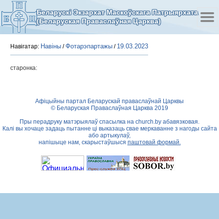
Беларускі Экзархат Маскоўскага Патрыярхата
(Беларуская Праваслаўная Царква)
Навіны
Фотарэпартажы
19.03.2023
Навігатар:
/
/
старонка:
Афіцыйны партал Беларускай праваслаўнай Царквы
© Беларуская Праваслаўная Царква 2019
Пры перадруку матэрыялаў спасылка на
church.by
абавязковая.
Калі вы хочаце задаць пытанне ці выказаць свае меркаванне з нагоды сайта
або артыкулаў,
напішыце нам, скарыстаўшыся
паштовай формай.