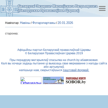
Беларускі Экзархат Маскоўскага Патрыярхата
(Беларуская Праваслаўная Царква)
Навіны
Фотарэпартажы
20.01.2026
Навігатар:
/
/
старонка:
Афіцыйны партал Беларускай праваслаўнай Царквы
© Беларуская Праваслаўная Царква 2019
Пры перадруку матэрыялаў спасылка на
church.by
абавязковая.
Калі вы хочаце задаць пытанне ці выказаць свае меркаванне з нагоды сайта
або артыкулаў,
напішыце нам, скарыстаўшыся
паштовай формай.