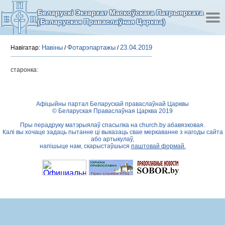
Беларускі Экзархат Маскоўскага Патрыярхата
(Беларуская Праваслаўная Царква)
Навіны
Фотарэпартажы
23.04.2019
Навігатар:
/
/
старонка:
Афіцыйны партал Беларускай праваслаўнай Царквы
© Беларуская Праваслаўная Царква 2019
Пры перадруку матэрыялаў спасылка на
church.by
абавязковая.
Калі вы хочаце задаць пытанне ці выказаць свае меркаванне з нагоды сайта
або артыкулаў,
напішыце нам, скарыстаўшыся
паштовай формай.