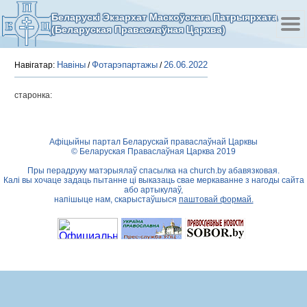
Беларускі Экзархат Маскоўскага Патрыярхата
(Беларуская Праваслаўная Царква)
Навіны
Фотарэпартажы
26.06.2022
Навігатар:
/
/
старонка:
Афіцыйны партал Беларускай праваслаўнай Царквы
© Беларуская Праваслаўная Царква 2019
Пры перадруку матэрыялаў спасылка на
church.by
абавязковая.
Калі вы хочаце задаць пытанне ці выказаць свае меркаванне з нагоды сайта
або артыкулаў,
напішыце нам, скарыстаўшыся
паштовай формай.