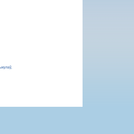
ыкулаў,