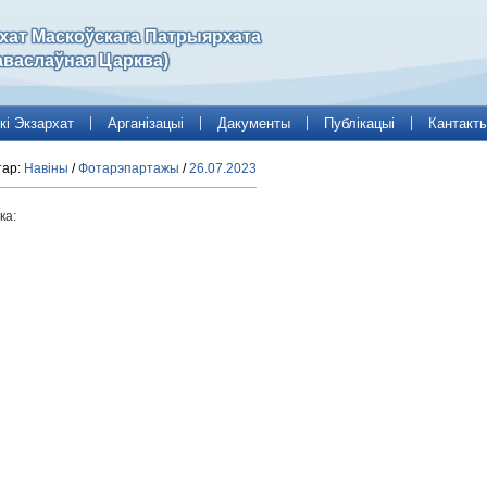
рхат Маскоўскага Патрыярхата
аваслаўная Царква)
кі Экзархат
Арганізацыі
Дакументы
Публікацыі
Кантакт
тар:
Навіны
/
Фотарэпартажы
/
26.07.2023
ка: