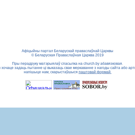
Афіцыйны партал Беларускай праваслаўнай Царквы
© Беларуская Праваслаўная Царква 2019
Пры перадруку матэрыялаў спасылка на
church.by
абавязковая.
ы хочаце задаць пытанне ці выказаць свае меркаванне з нагоды сайта або арт
напішыце нам, скарыстаўшыся
паштовай формай.