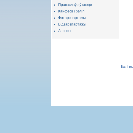
Праваслаўе ў свеце
Канфесіі і рэлігіі
Фотарэпартажы
Відэарэпартажы
Анонсы
Калі в