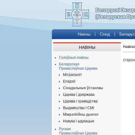
Беларускі Экза
(Беларуская Пр
Навіны
Сінод
Беларус
Навіга
НАВІНЫ
Галоўныя навіны
старон
Беларуская
Праваслаўная Царква
Мітрапаліт
Епархіі
Сінадальныя ўстановы
Царква і дзяржава
Царква і грамадства
Выдавецтвы і СМІ
Міжрэлігійны дыялог
Навука і адукацыя
Руская
Праваслаўная Царква