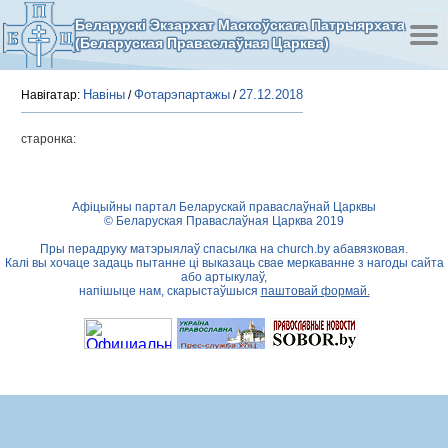
Беларускі Экзархат Маскоўскага Патрыярхата
(Беларуская Праваслаўная Царква)
Навіны
Фотарэпартажы
27.12.2018
Навігатар:
/
/
старонка:
Афіцыйны партал Беларускай праваслаўнай Царквы
© Беларуская Праваслаўная Царква 2019
Пры перадруку матэрыялаў спасылка на
church.by
абавязковая.
Калі вы хочаце задаць пытанне ці выказаць свае меркаванне з нагоды сайта
або артыкулаў,
напішыце нам, скарыстаўшыся
паштовай формай.