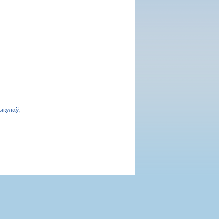
ыкулаў,