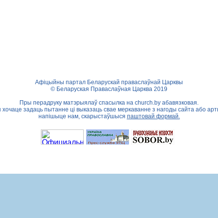
Афіцыйны партал Беларускай праваслаўнай Царквы
© Беларуская Праваслаўная Царква 2019
Пры перадруку матэрыялаў спасылка на
church.by
абавязковая.
ы хочаце задаць пытанне ці выказаць свае меркаванне з нагоды сайта або арт
напішыце нам, скарыстаўшыся
паштовай формай.