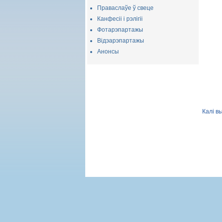
Праваслаўе ў свеце
Канфесіі і рэлігіі
Фотарэпартажы
Відэарэпартажы
Анонсы
Калі в