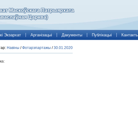
рхат Маскоўскага Патрыярхата
аваслаўная Царква)
кі Экзархат
Арганізацыі
Дакументы
Публікацыі
Кантакт
тар:
Навіны
/
Фотарэпартажы
/
30.01.2020
ка: