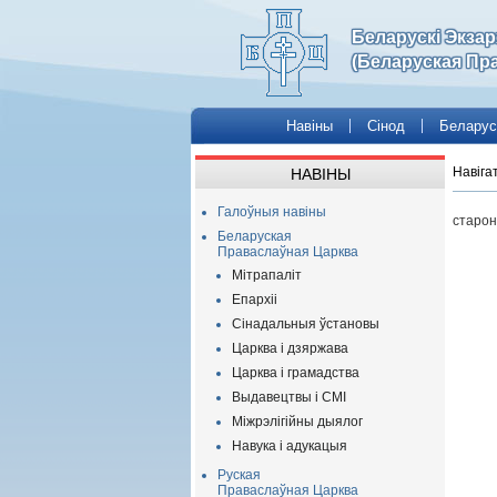
Беларускі Экза
(Беларуская Пр
Навіны
Сінод
Беларус
Навіга
НАВІНЫ
Галоўныя навіны
старон
Беларуская
Праваслаўная Царква
Мітрапаліт
Епархіі
Сінадальныя ўстановы
Царква і дзяржава
Царква і грамадства
Выдавецтвы і СМІ
Міжрэлігійны дыялог
Навука і адукацыя
Руская
Праваслаўная Царква