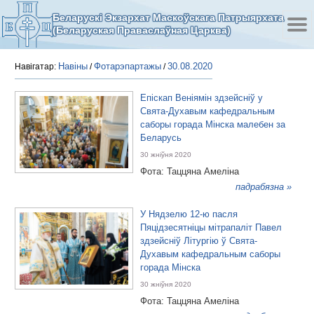
Беларускі Экзархат Маскоўскага Патрыярхата
(Беларуская Праваслаўная Царква)
Навіны
Фотарэпартажы
30.08.2020
Навігатар:
/
/
Епіскап Веніямін здзейсніў у
Свята-Духавым кафедральным
саборы горада Мінска малебен за
Беларусь
30 жніўня 2020
Фота: Таццяна Амеліна
падрабязна »
У Нядзелю 12-ю пасля
Пяцідзесятніцы мітрапаліт Павел
здзейсніў Літургію ў Свята-
Духавым кафедральным саборы
горада Мінска
30 жніўня 2020
Фота: Таццяна Амеліна