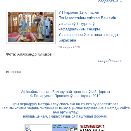
падрабязна »
У Нядзелю 12-ю пасля
Пяцідзесятніцы епіскап Веніямін
узначаліў Літургію ў
кафедральным саборы
Уваскрасення Хрыстовага горада
Барысава
30 жніўня 2020
Фота: Аляксандр Клімковіч
падрабязна »
старонка:
Афіцыйны партал Беларускай праваслаўнай Царквы
© Беларуская Праваслаўная Царква 2019
Пры перадруку матэрыялаў спасылка на
church.by
абавязковая.
Калі вы хочаце задаць пытанне ці выказаць свае меркаванне з нагоды сайта
або артыкулаў,
напішыце нам, скарыстаўшыся
паштовай формай.