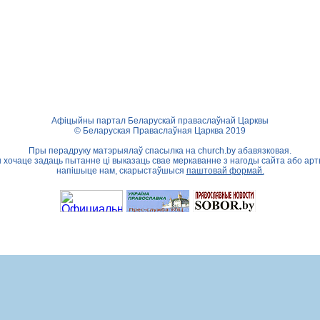
Афіцыйны партал Беларускай праваслаўнай Царквы
© Беларуская Праваслаўная Царква 2019
Пры перадруку матэрыялаў спасылка на
church.by
абавязковая.
ы хочаце задаць пытанне ці выказаць свае меркаванне з нагоды сайта або арт
напішыце нам, скарыстаўшыся
паштовай формай.