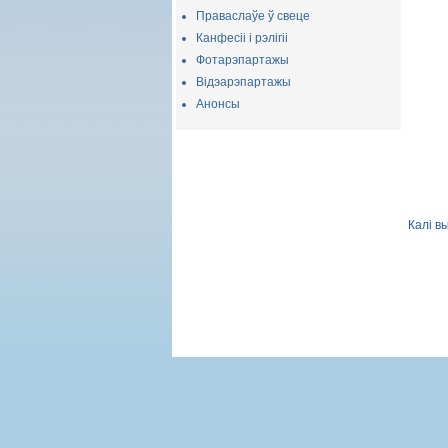
Праваслаўе ў свеце
Канфесіі і рэлігіі
Фотарэпартажы
Відэарэпартажы
Анонсы
Калі в