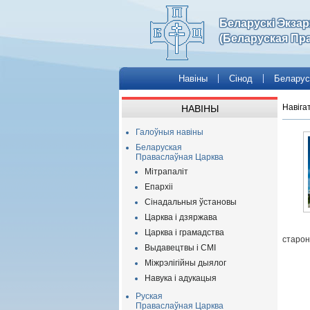
Беларускі Экза
(Беларуская Пр
Навіны
Сінод
Беларус
Навіга
НАВІНЫ
Галоўныя навіны
Беларуская
Праваслаўная Царква
Мітрапаліт
Епархіі
Сінадальныя ўстановы
Царква і дзяржава
Царква і грамадства
старон
Выдавецтвы і СМІ
Міжрэлігійны дыялог
Навука і адукацыя
Руская
Праваслаўная Царква