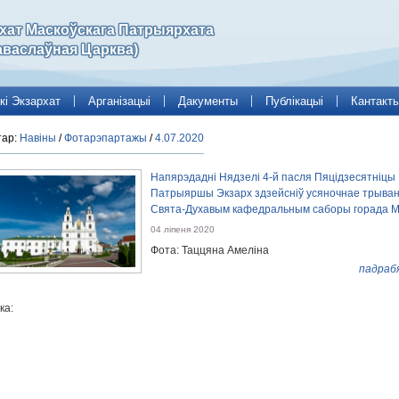
рхат Маскоўскага Патрыярхата
аваслаўная Царква)
кі Экзархат
Арганізацыі
Дакументы
Публікацыі
Кантакт
тар:
Навіны
/
Фотарэпартажы
/
4.07.2020
Напярэдадні Нядзелі 4-й пасля Пяцідзесятніцы
Патрыяршы Экзарх здзейсніў усяночнае трыван
Свята-Духавым кафедральным саборы горада М
04 ліпеня 2020
Фота: Таццяна Амеліна
падраб
ка: