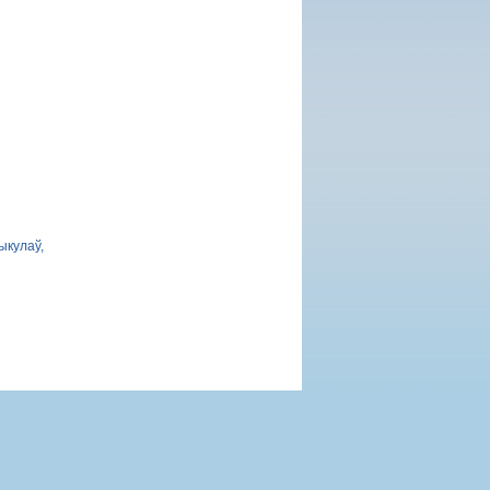
ыкулаў,