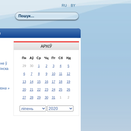
RU
|
BY
Пошук
ы
АРХІЎ
Пн
Аў
Ср
Чц
Пт
Сб
Нд
не ў
29
30
1
2
3
4
5
інска
6
7
8
9
10
11
12
13
14
15
16
17
18
19
язна »
20
21
22
23
24
25
26
27
28
29
30
31
1
2