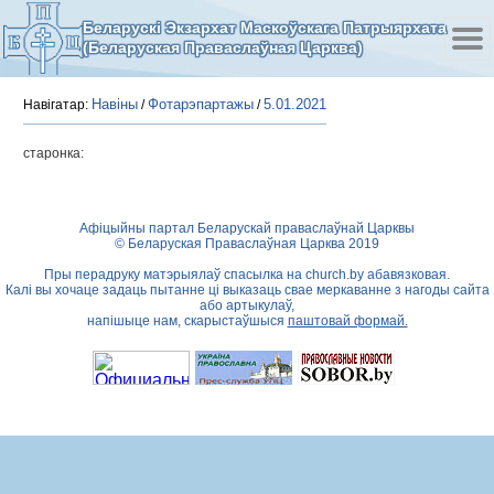
Беларускі Экзархат Маскоўскага Патрыярхата
(Беларуская Праваслаўная Царква)
Навіны
Фотарэпартажы
5.01.2021
Навігатар:
/
/
старонка:
Афіцыйны партал Беларускай праваслаўнай Царквы
© Беларуская Праваслаўная Царква 2019
Пры перадруку матэрыялаў спасылка на
church.by
абавязковая.
Калі вы хочаце задаць пытанне ці выказаць свае меркаванне з нагоды сайта
або артыкулаў,
напішыце нам, скарыстаўшыся
паштовай формай.