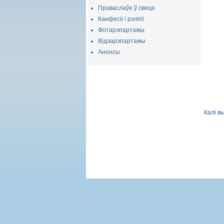
Праваслаўе ў свеце
Канфесіі і рэлігіі
Фотарэпартажы
Відэарэпартажы
Анонсы
Калі в