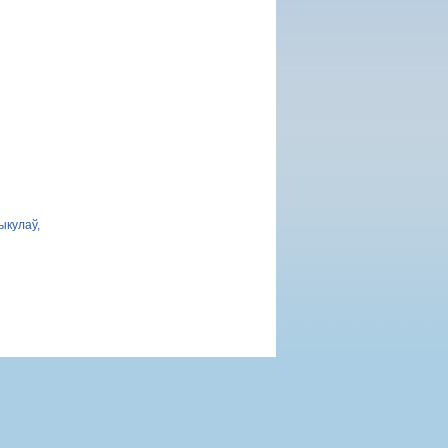
ыкулаў,