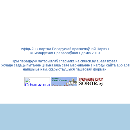
Афіцыйны партал Беларускай праваслаўнай Царквы
© Беларуская Праваслаўная Царква 2019
Пры перадруку матэрыялаў спасылка на
church.by
абавязковая.
ы хочаце задаць пытанне ці выказаць свае меркаванне з нагоды сайта або арт
напішыце нам, скарыстаўшыся
паштовай формай.