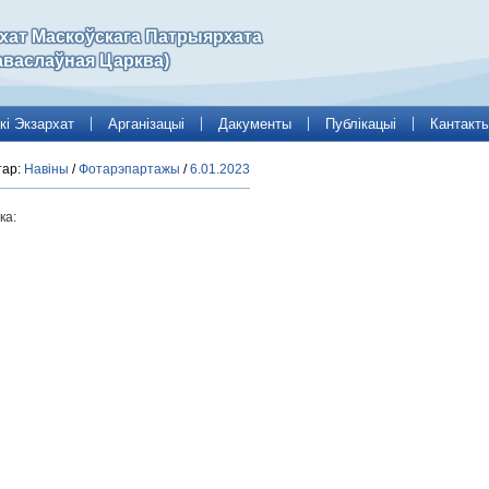
рхат Маскоўскага Патрыярхата
аваслаўная Царква)
кі Экзархат
Арганізацыі
Дакументы
Публікацыі
Кантакт
тар:
Навіны
/
Фотарэпартажы
/
6.01.2023
ка: