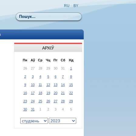
RU
|
BY
Пошук
ы
АРХІЎ
Пн
Аў
Ср
Чц
Пт
Сб
Нд
26
27
28
29
30
31
1
2
3
4
5
6
7
8
9
10
11
12
13
14
15
16
17
18
19
20
21
22
23
24
25
26
27
28
29
30
31
1
2
3
4
5