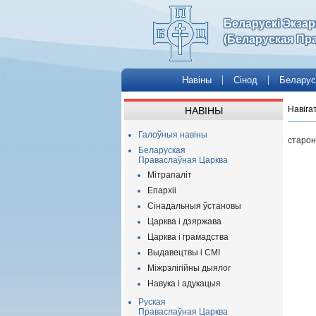
Беларускі Экза
(Беларуская Пр
Навіны
Сінод
Беларус
Навіга
НАВІНЫ
Галоўныя навіны
старон
Беларуская
Праваслаўная Царква
Мітрапаліт
Епархіі
Сінадальныя ўстановы
Царква і дзяржава
Царква і грамадства
Выдавецтвы і СМІ
Міжрэлігійны дыялог
Навука і адукацыя
Руская
Праваслаўная Царква