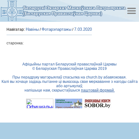
Беларускі Экзархат Маскоўскага Патрыярхата
(Беларуская Праваслаўная Царква)
Навіны
Фотарэпартажы
7.03.2020
Навігатар:
/
/
старонка:
Афіцыйны партал Беларускай праваслаўнай Царквы
© Беларуская Праваслаўная Царква 2019
Пры перадруку матэрыялаў спасылка на
church.by
абавязковая.
Калі вы хочаце задаць пытанне ці выказаць свае меркаванне з нагоды сайта
або артыкулаў,
напішыце нам, скарыстаўшыся
паштовай формай.