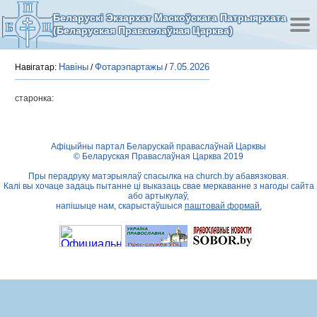
Беларускі Экзархат Маскоўскага Патрыярхата
(Беларуская Праваслаўная Царква)
Навіны
Фотарэпартажы
7.05.2026
Навігатар:
/
/
старонка:
Афіцыйны партал Беларускай праваслаўнай Царквы
© Беларуская Праваслаўная Царква 2019
Пры перадруку матэрыялаў спасылка на
church.by
абавязковая.
Калі вы хочаце задаць пытанне ці выказаць свае меркаванне з нагоды сайта
або артыкулаў,
напішыце нам, скарыстаўшыся
паштовай формай.