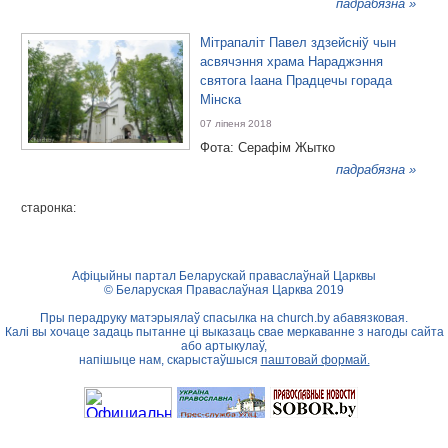
падрабязна »
Мітрапаліт Павел здзейсніў чын
асвячэння храма Нараджэння
святога Іаана Прадцечы горада
Мінска
07 ліпеня 2018
Фота: Серафім Жытко
падрабязна »
старонка:
Афіцыйны партал Беларускай праваслаўнай Царквы
© Беларуская Праваслаўная Царква 2019
Пры перадруку матэрыялаў спасылка на
church.by
абавязковая.
Калі вы хочаце задаць пытанне ці выказаць свае меркаванне з нагоды сайта
або артыкулаў,
напішыце нам, скарыстаўшыся
паштовай формай.