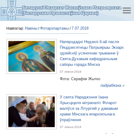
Беларускі Экзархат Маскоўскага Патрыярхата
(Беларуская Праваслаўная Царква)
Навіны
Фотарэпартажы
7.07.2018
Навігатар:
/
/
Напярэдадні Нядзелі 6-ай пасля
Пяцідзесятніцы Патрыяршы Экзарх
здзейсніў усяночнае трыванне ў
Свята-Духавым кафедральным
саборы горада Мінска
07 ліпеня 2018
Фота: Серафім Жытко
падрабязна »
У свята Нараджэння Іаана
Хрысціцеля мітрапаліт Філарэт
маліўся за Літургіяй у дамавым
храме Мінскага епархіяльнага
ўпраўлення
07 ліпеня 2018