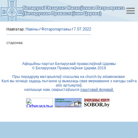
Беларускі Экзархат Маскоўскага Патрыярхата
(Беларуская Праваслаўная Царква)
Навіны
Фотарэпартажы
7.07.2022
Навігатар:
/
/
старонка:
Афіцыйны партал Беларускай праваслаўнай Царквы
© Беларуская Праваслаўная Царква 2019
Пры перадруку матэрыялаў спасылка на
church.by
абавязковая.
Калі вы хочаце задаць пытанне ці выказаць свае меркаванне з нагоды сайта
або артыкулаў,
напішыце нам, скарыстаўшыся
паштовай формай.