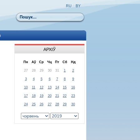
RU
|
BY
Пошук
ы
АРХІЎ
Пн
Аў
Ср
Чц
Пт
Сб
Нд
27
28
29
30
31
1
2
3
4
5
6
7
8
9
10
11
12
13
14
15
16
17
18
19
20
21
22
23
24
25
26
27
28
29
30