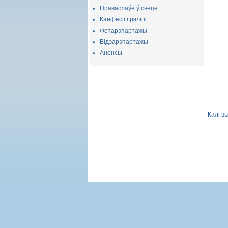
Праваслаўе ў свеце
Канфесіі і рэлігіі
Фотарэпартажы
Відэарэпартажы
Анонсы
Калі в