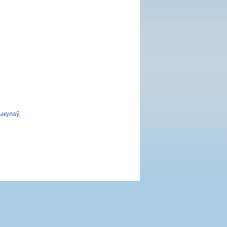
ыкулаў,