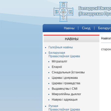
Беларускі Экза
(Беларуская Пр
Навіны
Сінод
Беларус
Навіга
НАВІНЫ
Галоўныя навіны
старон
Беларуская
Праваслаўная Царква
Мітрапаліт
Епархіі
Сінадальныя ўстановы
Царква і дзяржава
Царква і грамадства
Выдавецтвы і СМІ
Міжрэлігійны дыялог
Навука і адукацыя
Руская
Праваслаўная Царква