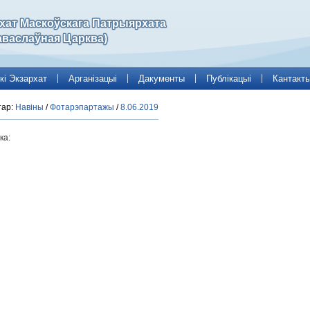
рхат Маскоўскага Патрыярхата
аваслаўная Царква)
кі Экзархат
Арганізацыі
Дакументы
Публікацыі
Кантакт
тар:
Навіны
/
Фотарэпартажы
/
8.06.2019
ка: