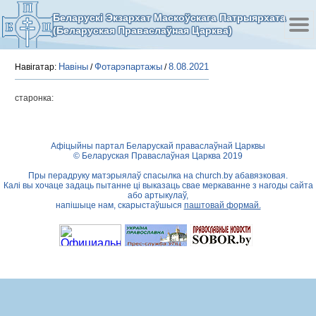
Беларускі Экзархат Маскоўскага Патрыярхата
(Беларуская Праваслаўная Царква)
Навіны
Фотарэпартажы
8.08.2021
Навігатар:
/
/
старонка:
Афіцыйны партал Беларускай праваслаўнай Царквы
© Беларуская Праваслаўная Царква 2019
Пры перадруку матэрыялаў спасылка на
church.by
абавязковая.
Калі вы хочаце задаць пытанне ці выказаць свае меркаванне з нагоды сайта
або артыкулаў,
напішыце нам, скарыстаўшыся
паштовай формай.