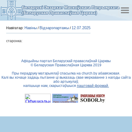
Беларускі Экзархат Маскоўскага Патрыярхата
(Беларуская Праваслаўная Царква)
Навіны
Відэарэпартажы
12.07.2025
Навігатар:
/
/
старонка:
Афіцыйны партал Беларускай праваслаўнай Царквы
© Беларуская Праваслаўная Царква 2019
Пры перадруку матэрыялаў спасылка на
church.by
абавязковая.
Калі вы хочаце задаць пытанне ці выказаць свае меркаванне з нагоды сайта
або артыкулаў,
напішыце нам, скарыстаўшыся
паштовай формай.