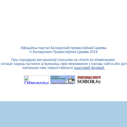
Афіцыйны партал Беларускай праваслаўнай Царквы
© Беларуская Праваслаўная Царква 2019
Пры перадруку матэрыялаў спасылка на
church.by
абавязковая.
ы хочаце задаць пытанне ці выказаць свае меркаванне з нагоды сайта або арт
напішыце нам, скарыстаўшыся
паштовай формай.