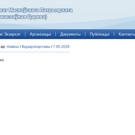
рхат Маскоўскага Патрыярхата
аваслаўная Царква)
кі Экзархат
Арганізацыі
Дакументы
Публікацыі
Кантакт
тар:
Навіны
/
Відэарэпартажы
/
7.05.2026
ка: