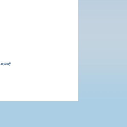
ыкулаў,