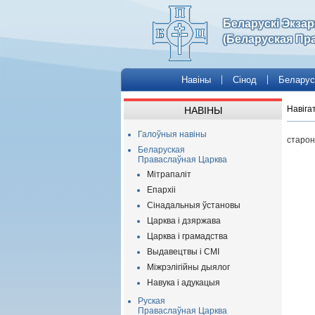
Беларускі Экза
(Беларуская Пр
Навіны
Сінод
Беларус
Навіга
НАВІНЫ
Галоўныя навіны
старон
Беларуская
Праваслаўная Царква
Мітрапаліт
Епархіі
Сінадальныя ўстановы
Царква і дзяржава
Царква і грамадства
Выдавецтвы і СМІ
Міжрэлігійны дыялог
Навука і адукацыя
Руская
Праваслаўная Царква