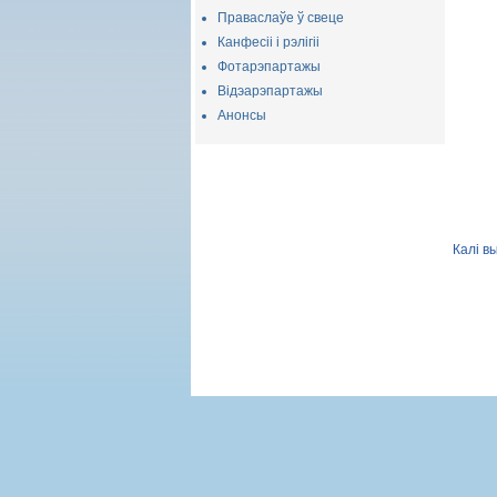
Праваслаўе ў свеце
Канфесіі і рэлігіі
Фотарэпартажы
Відэарэпартажы
Анонсы
Калі в