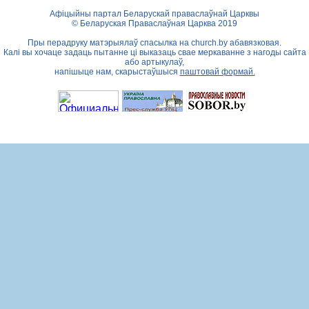
Афіцыйны партал Беларускай праваслаўнай Царквы
© Беларуская Праваслаўная Царква 2019
Пры перадруку матэрыялаў спасылка на
church.by
абавязковая.
Калі вы хочаце задаць пытанне ці выказаць свае меркаванне з нагоды сайта
або артыкулаў,
напішыце нам, скарыстаўшыся
паштовай формай.