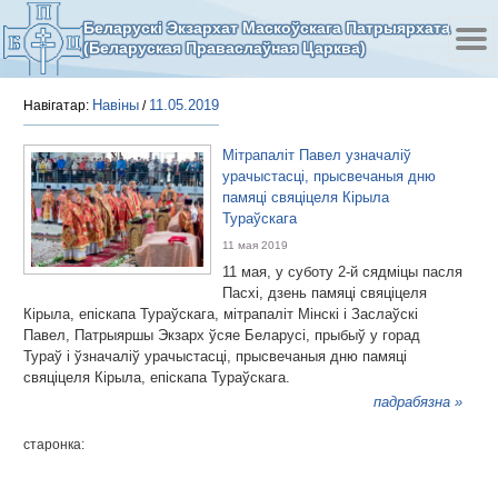
Беларускі Экзархат Маскоўскага Патрыярхата
(Беларуская Праваслаўная Царква)
Навіны
11.05.2019
Навігатар:
/
Мітрапаліт Павел узначаліў
урачыстасці, прысвечаныя дню
памяці свяціцеля Кірыла
Тураўскага
11 мая 2019
11 мая, у суботу 2-й сядміцы пасля
Пасхі, дзень памяці свяціцеля
Кірыла, епіскапа Тураўскага, мітрапаліт Мінскі і Заслаўскі
Павел, Патрыяршы Экзарх ўсяе Беларусі, прыбыў у горад
Тураў і ўзначаліў урачыстасці, прысвечаныя дню памяці
свяціцеля Кірыла, епіскапа Тураўскага.
падрабязна »
старонка: