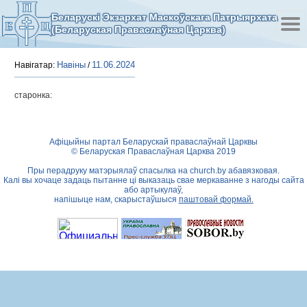
Беларускі Экзархат Маскоўскага Патрыярхата
(Беларуская Праваслаўная Царква)
Навіны
11.06.2024
Навігатар:
/
старонка:
Афіцыйны партал Беларускай праваслаўнай Царквы
© Беларуская Праваслаўная Царква 2019
Пры перадруку матэрыялаў спасылка на
church.by
абавязковая.
Калі вы хочаце задаць пытанне ці выказаць свае меркаванне з нагоды сайта
або артыкулаў,
напішыце нам, скарыстаўшыся
паштовай формай.