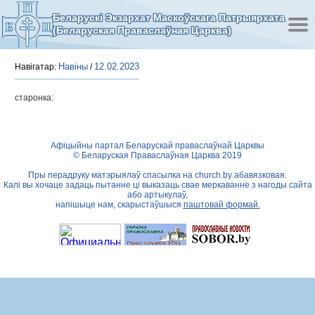
Беларускі Экзархат Маскоўскага Патрыярхата
(Беларуская Праваслаўная Царква)
Навіны
12.02.2023
Навігатар:
/
старонка:
Афіцыйны партал Беларускай праваслаўнай Царквы
© Беларуская Праваслаўная Царква 2019
Пры перадруку матэрыялаў спасылка на
church.by
абавязковая.
Калі вы хочаце задаць пытанне ці выказаць свае меркаванне з нагоды сайта
або артыкулаў,
напішыце нам, скарыстаўшыся
паштовай формай.