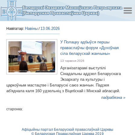
Беларускі Экзархат Маскоўскага Патрыярхата
(Беларуская Праваслаўная Царква)
Навіны
13.06.2026
Навігатар:
/
У Полацку адбыўся першы
праваслаўны форум «Духоўная
сіла беларускай жанчыны»
13 чэрвеня 2026
Арганізатарамі выступілі
Сінадальны аддзел Беларускага
Экзархату па культуры і
царкоўным мастацтве і Беларускі саюз жанчын. Падзея
аб'яднала каля 160 удзельніц з Віцебскай і Мінскай абласцей.
падрабязна »
старонка:
Афіцыйны партал Беларускай праваслаўнай Царквы
© Беларуская Праваслаўная Царква 2019