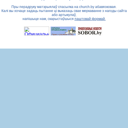
Пры перадруку матэрыялаў спасылка на
church.by
абавязковая.
Калі вы хочаце задаць пытанне ці выказаць свае меркаванне з нагоды сайта
або артыкулаў,
напішыце нам, скарыстаўшыся
паштовай формай.