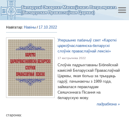
Беларускі Экзархат Маскоўскага Патрыярхата
(Беларуская Праваслаўная Царква)
Навіны
17.10.2022
Навігатар:
/
Упершыню пабачыў свет «Кароткі
царкоўнаславянска-беларускі
слоўнік праваслаўнай лексікі»
17 кастрычніка 2022
Слоўнік падрыхтаваны Біблейскай
камісіяй Беларускай Праваслаўнай
Царквы, якая больш за трыццаць
гадоў, пачынаючы з 1989 года,
займалася перакладам
Свяшчэннага Пісання на
беларускую мову.
падрабязна »
старонка: