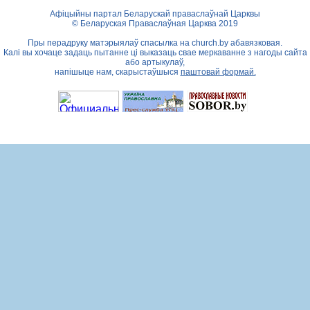
Афіцыйны партал Беларускай праваслаўнай Царквы
© Беларуская Праваслаўная Царква 2019
Пры перадруку матэрыялаў спасылка на
church.by
абавязковая.
Калі вы хочаце задаць пытанне ці выказаць свае меркаванне з нагоды сайта
або артыкулаў,
напішыце нам, скарыстаўшыся
паштовай формай.