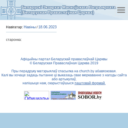
Беларускі Экзархат Маскоўскага Патрыярхата
(Беларуская Праваслаўная Царква)
Навіны
18.06.2023
Навігатар:
/
старонка:
Афіцыйны партал Беларускай праваслаўнай Царквы
© Беларуская Праваслаўная Царква 2019
Пры перадруку матэрыялаў спасылка на
church.by
абавязковая.
Калі вы хочаце задаць пытанне ці выказаць свае меркаванне з нагоды сайта
або артыкулаў,
напішыце нам, скарыстаўшыся
паштовай формай.