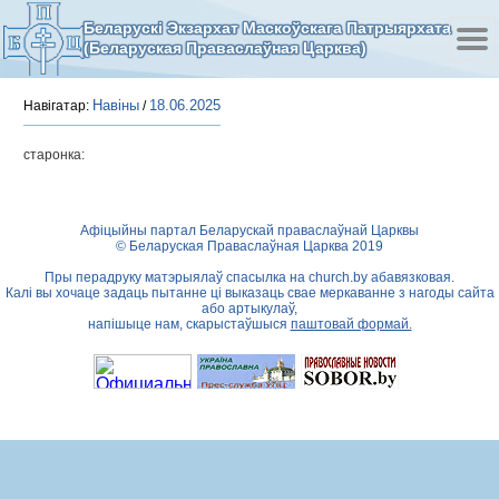
Беларускі Экзархат Маскоўскага Патрыярхата
(Беларуская Праваслаўная Царква)
Навіны
18.06.2025
Навігатар:
/
старонка:
Афіцыйны партал Беларускай праваслаўнай Царквы
© Беларуская Праваслаўная Царква 2019
Пры перадруку матэрыялаў спасылка на
church.by
абавязковая.
Калі вы хочаце задаць пытанне ці выказаць свае меркаванне з нагоды сайта
або артыкулаў,
напішыце нам, скарыстаўшыся
паштовай формай.