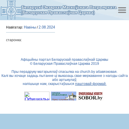
Беларускі Экзархат Маскоўскага Патрыярхата
(Беларуская Праваслаўная Царква)
Навіны
2.08.2024
Навігатар:
/
старонка:
Афіцыйны партал Беларускай праваслаўнай Царквы
© Беларуская Праваслаўная Царква 2019
Пры перадруку матэрыялаў спасылка на
church.by
абавязковая.
Калі вы хочаце задаць пытанне ці выказаць свае меркаванне з нагоды сайта
або артыкулаў,
напішыце нам, скарыстаўшыся
паштовай формай.