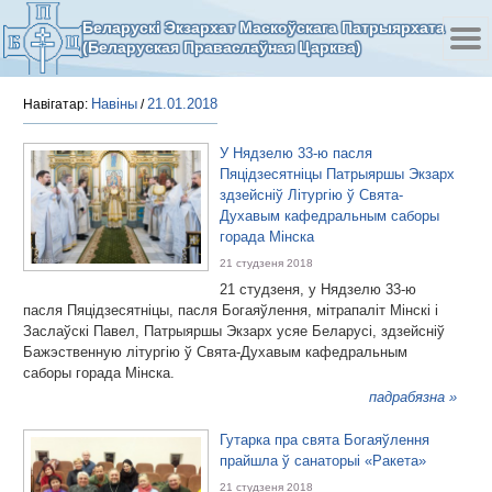
Беларускі Экзархат Маскоўскага Патрыярхата
(Беларуская Праваслаўная Царква)
Навіны
21.01.2018
Навігатар:
/
У Нядзелю 33-ю пасля
Пяцідзесятніцы Патрыяршы Экзарх
здзейсніў Літургію ў Свята-
Духавым кафедральным саборы
горада Мінска
21 студзеня 2018
21 студзеня, у Нядзелю 33-ю
пасля Пяцідзесятніцы, пасля Богаяўлення, мітрапаліт Мінскі і
Заслаўскі Павел, Патрыяршы Экзарх усяе Беларусі, здзейсніў
Бажэственную літургію ў Свята-Духавым кафедральным
саборы горада Мінска.
падрабязна »
Гутарка пра свята Богаяўлення
прайшла ў санаторыі «Ракета»
21 студзеня 2018