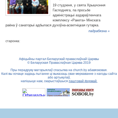
19 студзеня, у свята Хрышчэння
Гасподняга, па просьбе
адміністрацыі аздараўленчага
комплексу «Ракета» Мінскага
раёна ў санаторыі адбылася духоўна-асветніцкая гутарка.
падрабязна »
старонка:
Афіцыйны партал Беларускай праваслаўнай Царквы
© Беларуская Праваслаўная Царква 2019
Пры перадруку матэрыялаў спасылка на
church.by
абавязковая.
Калі вы хочаце задаць пытанне ці выказаць свае меркаванне з нагоды сайта
або артыкулаў,
напішыце нам, скарыстаўшыся
паштовай формай.