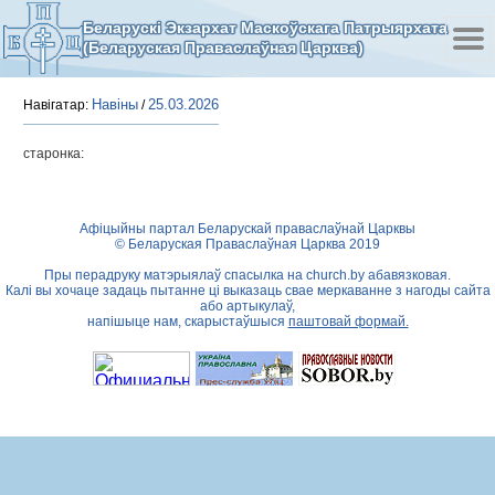
Беларускі Экзархат Маскоўскага Патрыярхата
(Беларуская Праваслаўная Царква)
Навіны
25.03.2026
Навігатар:
/
старонка:
Афіцыйны партал Беларускай праваслаўнай Царквы
© Беларуская Праваслаўная Царква 2019
Пры перадруку матэрыялаў спасылка на
church.by
абавязковая.
Калі вы хочаце задаць пытанне ці выказаць свае меркаванне з нагоды сайта
або артыкулаў,
напішыце нам, скарыстаўшыся
паштовай формай.