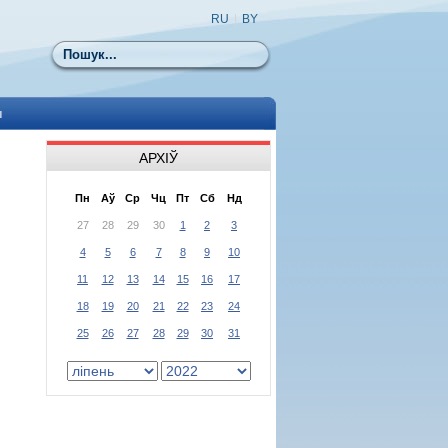
RU
|
BY
Пошук
ы
АРХІЎ
Пн
Аў
Ср
Чц
Пт
Сб
Нд
27
28
29
30
1
2
3
4
5
6
7
8
9
10
11
12
13
14
15
16
17
18
19
20
21
22
23
24
25
26
27
28
29
30
31