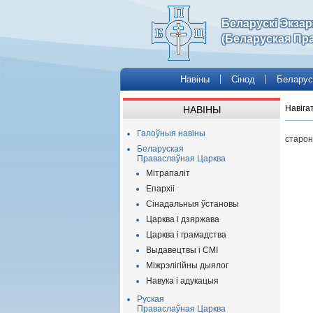
Беларускі Экза
(Беларуская Пр
Навіны
Сінод
Беларус
Навіга
НАВІНЫ
Галоўныя навіны
старон
Беларуская
Праваслаўная Царква
Мітрапаліт
Епархіі
Сінадальныя ўстановы
Царква і дзяржава
Царква і грамадства
Выдавецтвы і СМІ
Міжрэлігійны дыялог
Навука і адукацыя
Руская
Праваслаўная Царква