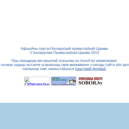
Афіцыйны партал Беларускай праваслаўнай Царквы
© Беларуская Праваслаўная Царква 2019
Пры перадруку матэрыялаў спасылка на
church.by
абавязковая.
ы хочаце задаць пытанне ці выказаць свае меркаванне з нагоды сайта або арт
напішыце нам, скарыстаўшыся
паштовай формай.