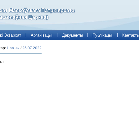
рхат Маскоўскага Патрыярхата
аваслаўная Царква)
кі Экзархат
Арганізацыі
Дакументы
Публікацыі
Кантакт
тар:
Навіны
/
26.07.2022
ка: