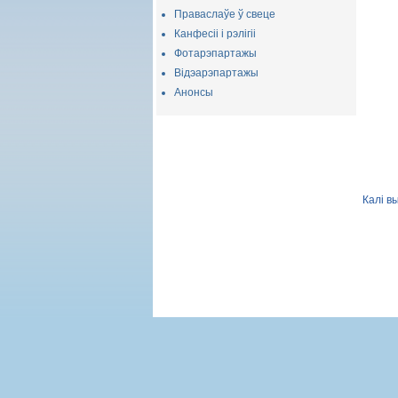
Праваслаўе ў свеце
Канфесіі і рэлігіі
Фотарэпартажы
Відэарэпартажы
Анонсы
Калі в