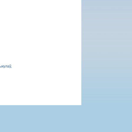
ыкулаў,