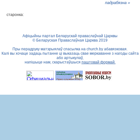
падрабязна »
старонка:
Афіцыйны партал Беларускай праваслаўнай Царквы
© Беларуская Праваслаўная Царква 2019
Пры перадруку матэрыялаў спасылка на
church.by
абавязковая.
Калі вы хочаце задаць пытанне ці выказаць свае меркаванне з нагоды сайта
або артыкулаў,
напішыце нам, скарыстаўшыся
паштовай формай.