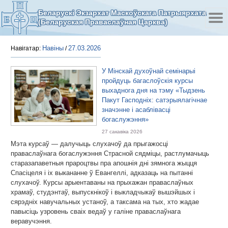
Беларускі Экзархат Маскоўскага Патрыярхата
(Беларуская Праваслаўная Царква)
Навіны
27.03.2026
Навігатар:
/
У Мінскай духоўнай семінарыі
пройдуць багаслоўскія курсы
выхаднога дня на тэму «Тыдзень
Пакут Гасподніх: сатэрыялагічнае
значэнне і асаблівасці
богаслужэння»
27 сакавіка 2026
Мэта курсаў — далучыць слухачоў да прыгажосці
праваслаўнага богаслужэння Страсной сядміцы, растлумачыць
старазапаветныя прароцтвы пра апошнія дні зямнога жыцця
Спасіцеля і іх выкананне ў Евангеллі, адказаць на пытанні
слухачоў. Курсы арыентаваны на прыхажан праваслаўных
храмаў, студэнтаў, выпускнікоў і выкладчыкаў вышэйшых і
сярэдніх навучальных устаноў, а таксама на тых, хто жадае
павысіць узровень сваіх ведаў у галіне праваслаўнага
веравучэння.