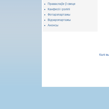
Праваслаўе ў свеце
Канфесіі і рэлігіі
Фотарэпартажы
Відэарэпартажы
Анонсы
Калі в