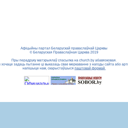
Афіцыйны партал Беларускай праваслаўнай Царквы
© Беларуская Праваслаўная Царква 2019
Пры перадруку матэрыялаў спасылка на
church.by
абавязковая.
ы хочаце задаць пытанне ці выказаць свае меркаванне з нагоды сайта або арт
напішыце нам, скарыстаўшыся
паштовай формай.