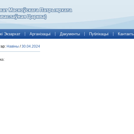
рхат Маскоўскага Патрыярхата
аваслаўная Царква)
кі Экзархат
Арганізацыі
Дакументы
Публікацыі
Кантакт
тар:
Навіны
/
30.04.2024
ка: