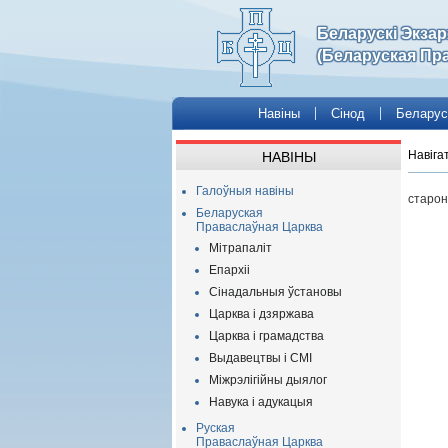
Беларускі Экза
(Беларуская Пр
Навіны
Сінод
Беларус
Навіга
НАВІНЫ
Галоўныя навіны
старон
Беларуская
Праваслаўная Царква
Мітрапаліт
Епархіі
Сінадальныя ўстановы
Царква і дзяржава
Царква і грамадства
Выдавецтвы і СМІ
Міжрэлігійны дыялог
Навука і адукацыя
Руская
Праваслаўная Царква