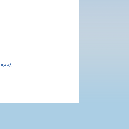
ыкулаў,