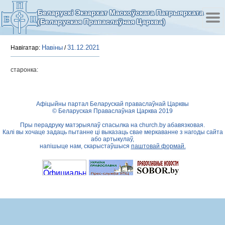
Беларускі Экзархат Маскоўскага Патрыярхата
(Беларуская Праваслаўная Царква)
Навіны
31.12.2021
Навігатар:
/
старонка:
Афіцыйны партал Беларускай праваслаўнай Царквы
© Беларуская Праваслаўная Царква 2019
Пры перадруку матэрыялаў спасылка на
church.by
абавязковая.
Калі вы хочаце задаць пытанне ці выказаць свае меркаванне з нагоды сайта
або артыкулаў,
напішыце нам, скарыстаўшыся
паштовай формай.