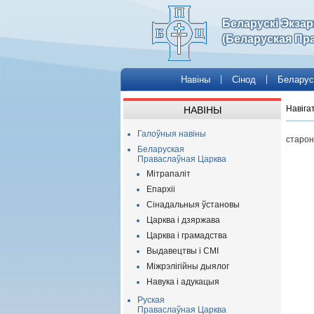
Беларускі Экза
(Беларуская Пр
Навіны
Сінод
Беларус
Навіга
НАВІНЫ
Галоўныя навіны
старон
Беларуская
Праваслаўная Царква
Мітрапаліт
Епархіі
Сінадальныя ўстановы
Царква і дзяржава
Царква і грамадства
Выдавецтвы і СМІ
Міжрэлігійны дыялог
Навука і адукацыя
Руская
Праваслаўная Царква