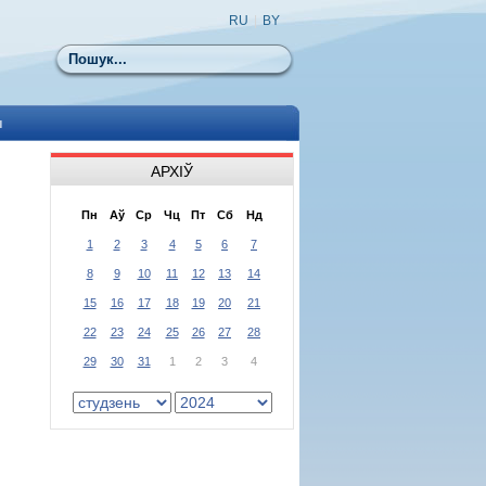
RU
|
BY
Пошук
ы
АРХІЎ
Пн
Аў
Ср
Чц
Пт
Сб
Нд
1
2
3
4
5
6
7
8
9
10
11
12
13
14
15
16
17
18
19
20
21
22
23
24
25
26
27
28
29
30
31
1
2
3
4