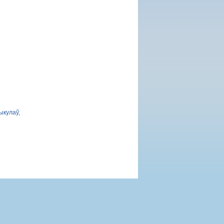
ыкулаў,