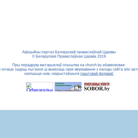
Афіцыйны партал Беларускай праваслаўнай Царквы
© Беларуская Праваслаўная Царква 2019
Пры перадруку матэрыялаў спасылка на
church.by
абавязковая.
ы хочаце задаць пытанне ці выказаць свае меркаванне з нагоды сайта або арт
напішыце нам, скарыстаўшыся
паштовай формай.