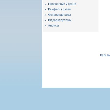
Праваслаўе ў свеце
Канфесіі і рэлігіі
Фотарэпартажы
Відэарэпартажы
Анонсы
Калі в