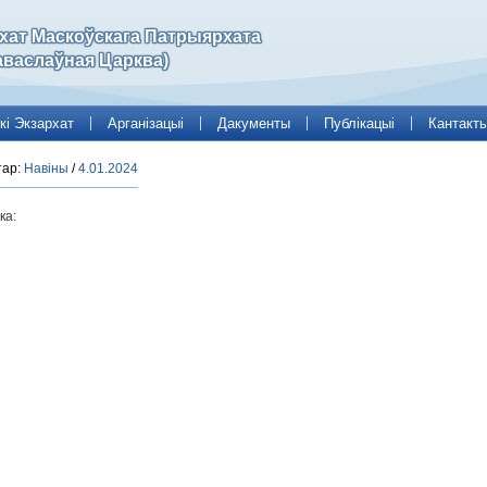
рхат Маскоўскага Патрыярхата
аваслаўная Царква)
кі Экзархат
Арганізацыі
Дакументы
Публікацыі
Кантакт
тар:
Навіны
/
4.01.2024
ка: