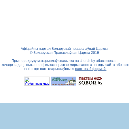
Афіцыйны партал Беларускай праваслаўнай Царквы
© Беларуская Праваслаўная Царква 2019
Пры перадруку матэрыялаў спасылка на
church.by
абавязковая.
ы хочаце задаць пытанне ці выказаць свае меркаванне з нагоды сайта або арт
напішыце нам, скарыстаўшыся
паштовай формай.