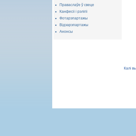
Праваслаўе ў свеце
Канфесіі і рэлігіі
Фотарэпартажы
Відэарэпартажы
Анонсы
Калі в