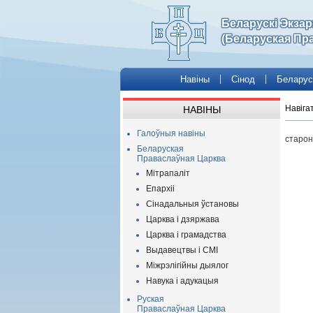
Беларускі Экза
(Беларуская Пр
Навіны
Сінод
Беларус
Навіга
НАВІНЫ
Галоўныя навіны
старон
Беларуская
Праваслаўная Царква
Мітрапаліт
Епархіі
Сінадальныя ўстановы
Царква і дзяржава
Царква і грамадства
Выдавецтвы і СМІ
Міжрэлігійны дыялог
Навука і адукацыя
Руская
Праваслаўная Царква