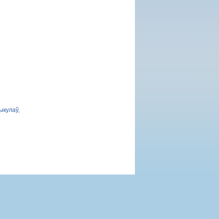
ыкулаў,