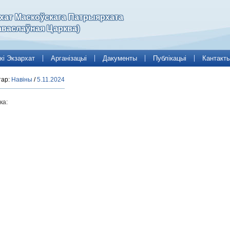
рхат Маскоўскага Патрыярхата
аваслаўная Царква)
кі Экзархат
Арганізацыі
Дакументы
Публікацыі
Кантакт
тар:
Навіны
/
5.11.2024
ка: