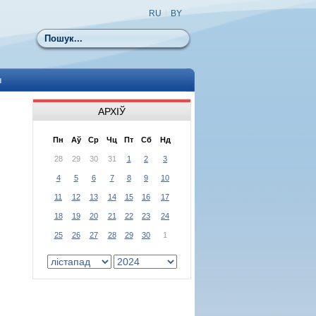
RU
|
BY
Пошук
ы
АРХІЎ
Пн
Аў
Ср
Чц
Пт
Сб
Нд
28
29
30
31
1
2
3
4
5
6
7
8
9
10
11
12
13
14
15
16
17
18
19
20
21
22
23
24
25
26
27
28
29
30
1