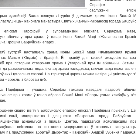
Серафім 
саслужэнні епіска
рыя здзейсніў Бажэственную літургію ў дамавым храме іконы Божай М
паслушніца» жаночага манастыра Святых Жанчын-Міраносіц горада Бабруйс
 епіскап Парфірый у суправаджэнні епіскапа Серафіма наве
кую абшчыну пры храме ў гонар іконы Божай Маці «Жываносная Крыні
ча Прошча Бабруйскай епархіі.
рэяў сустрэў настаяцель храма іконы Божай Маці «Жываносная Крыні
нах Максім (Юндзіл) з браціяй. Ён правёў для гасцей экскурсію па хра
вёў пра гісторыю стварэння храма і ўтваронай пры ім абшчыны. Затым 
і да размешчанага недалёка ад храма калодзежа, гаючая вада якога вылеч
эўных і цялесных хвароб. На тэрыторыі царквы можна назіраць і унікальную з'
ы – зрослы з бярозай дуб.
ка Парфірый і ўладыка Серафім таксама наведалі падвор'е абшчы
чанае пры храме ў гонар абраза Божай Маці «Спарыцелька хлябоў» у вё
ае.
ршэнне свайго візіту ў Бабруйскую епархію епіскап Парфірый прыехаў у Цэ
ымкі сям'і, мацярынства і дзяцінства «Пакровы» горада Бабруйска. 
вяшчэнства азнаёміўся з працай Цэнтра, пацікавіўся асаблівасцямі пр
слаўнага псіхолага па пытаннях мацярынства ў жаночых кансультацы
амі па прадухіленні абортаў. Дырэктар «Пакроваў» Андрэй Зубенка падрабя