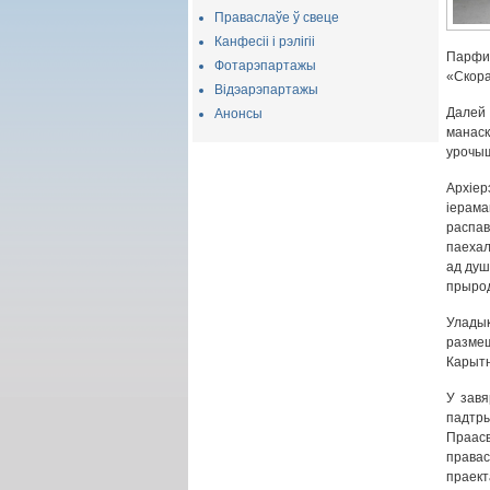
Праваслаўе ў свеце
Канфесіі і рэлігіі
Парфи
Фотарэпартажы
«Скора
Відэарэпартажы
Далей
Анонсы
манас
урочыш
Архіе
іерама
распа
паехал
ад душ
прырод
Улады
размеш
Карытн
У завя
падтр
Праас
права
праект