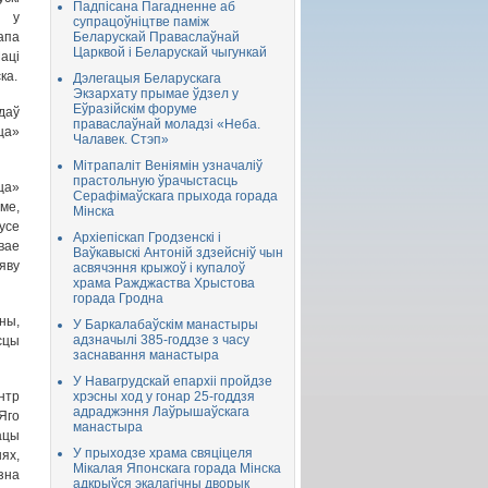
Падпісана Пагадненне аб
у
супрацоўніцтве паміж
па
Беларускай Праваслаўнай
Царквой і Беларускай чыгункай
аці
ка.
Дэлегацыя Беларускага
Экзархату прымае ўдзел у
Еўразійскім форуме
даў
праваслаўнай моладзі «Неба.
ца»
Чалавек. Стэп»
Мітрапаліт Веніямін узначаліў
прастольную ўрачыстасць
ца»
Серафімаўскага прыхода горада
ме,
Мінска
усе
Архіепіскап Гродзенскі і
вае
Ваўкавыскі Антоній здзейсніў чын
яву
асвячэння крыжоў і купалоў
храма Ражджаства Хрыстова
горада Гродна
ны,
У Баркалабаўскім манастыры
адзначылі 385-годдзе з часу
сцы
заснавання манастыра
У Навагрудскай епархіі пройдзе
нтр
хрэсны ход у гонар 25-годдзя
адраджэння Лаўрышаўскага
Яго
манастыра
ацы
У прыходзе храма свяціцеля
ях,
Мікалая Японскага горада Мінска
зна
адкрыўся экалагічны дворык