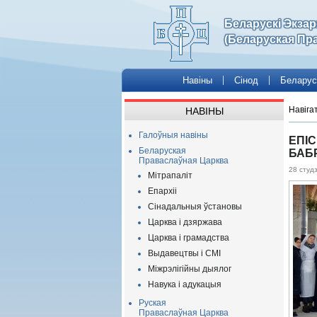
Беларускі Экза
(Беларуская Пр
Навіны
Сінод
Беларус
Навіга
НАВІНЫ
Галоўныя навіны
ЕПІС
Беларуская
БАБ
Праваслаўная Царква
28 студ
Мітрапаліт
Епархіі
Сінадальныя ўстановы
Царква і дзяржава
Царква і грамадства
Выдавецтвы і СМІ
Міжрэлігійны дыялог
Навука і адукацыя
Руская
Праваслаўная Царква