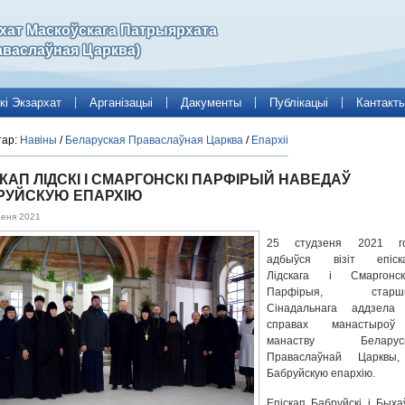
рхат Маскоўскага Патрыярхата
аваслаўная Царква)
кі Экзархат
Арганізацыі
Дакументы
Публікацыі
Кантакт
тар:
Навіны
/
Беларуская Праваслаўная Царква
/
Епархіі
КАП ЛІДСКІ І СМАРГОНСКІ ПАРФІРЫЙ НАВЕДАЎ
РУЙСКУЮ ЕПАРХІЮ
зеня 2021
25 студзеня 2021 г
адбыўся візіт епіск
Лідскага і Смаргонск
Парфірыя, старшы
Сінадальнага аддзела
справах манастыро
манаству Беларуск
Праваслаўнай Царквы
Бабруйскую епархію.
Епіскап Бабруйскі і Быхаў