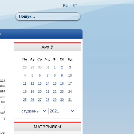
RU
|
BY
Пошук
ы
АРХІЎ
Пн
Аў
Ср
Чц
Пт
Сб
Нд
28
29
30
31
1
2
3
4
5
6
7
8
9
10
ода
11
12
13
14
15
16
17
апа
ага
18
19
20
21
22
23
24
ні
25
26
27
28
29
30
31
 па
ў і
ай
, у
МАТЭРЫЯЛЫ
скі