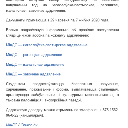
навучальны год на багаслоўска-пастырскае, рэгенцкае,
іканапіснае і завочнае аддзяленні.
Дакументы прымаюцца з 29 чэрвеня па 7 жніўня 2020 года.
Больш падрабязную інфармацыю аб правілах паступлення
глядзіце ніжэй асобна па кожнаму аддзяленню:
МінДС — багаслоўска-пастырскае аддзяленне
МінДС — рэгенцкае аддзяленне
МінДС — іканапіснае аддзяленне
МінДС — завочнае аддзяленне
Студэнтам прадастаўляюцца бясплатныя навучанне,
харчаванне, пражыванне і форма, выплачваецца стыпендыя,
арганізуюцца забаўляльныя і культурныя мерапрыемствы, а
таксама паломніцкія і экскурсійныя паездкі.
Дадатковую даведку можна атрымаць па тэлефоне: + 375 1562-
96-8-22 (канцылярыя).
МінДС
/
Church.by