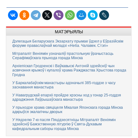
МАТЭРЫЯЛЫ
Дэлегацыя Беларускага Экзархату прымае ўдзел у Еўразійскім
форуме праваслаўнай моладзі «Неба. Чалавек. Стэп»
Мітрапаліт Веніямін узначаліў прастольную ўрачыстасць
Серафімаўскага прыхода горада Мінска
Архіепіскап Гродзенскі і Ваўкавыскі Антоній здзейсніў чын
асвячэння крыжоў і купалоў храма Ражджаства Хрыстова горада
Гродна
У Баркалабаўскім манастыры адзначылі 385-годдзе з часу
заснавання манастыра
У Навагрудскай епархіі пройдзе хрэсны ход у гонар 25-годдзя
адраджэння Лаўрышаўскага манастыра
У прыходзе храма свяціцеля Мікалая Японскага горада Мінска
адкрыўся экалагічны дворык
У Нядзелю 7-ю пасля Пяцідзесятніцы Мітрапаліт Веніямін
здзейсніў Бажэственную літургію ў Свята-Духавым
кафедральным саборы горада Мінска