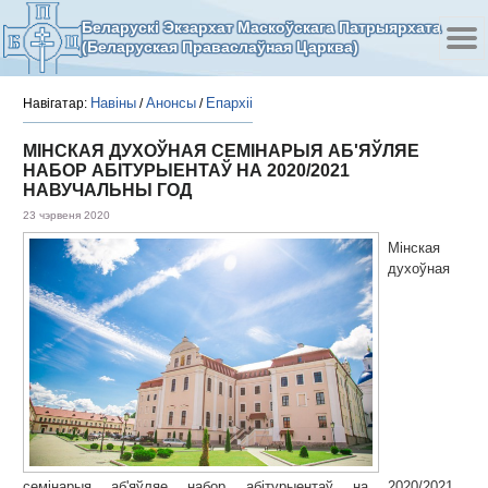
Беларускі Экзархат Маскоўскага Патрыярхата
(Беларуская Праваслаўная Царква)
Навіны
Анонсы
Епархіі
Навігатар:
/
/
МІНСКАЯ ДУХОЎНАЯ СЕМІНАРЫЯ АБ'ЯЎЛЯЕ
НАБОР АБІТУРЫЕНТАЎ НА 2020/2021
НАВУЧАЛЬНЫ ГОД
23 чэрвеня 2020
Мінская
духоўная
семінарыя аб'яўляе набор абітурыентаў на 2020/2021