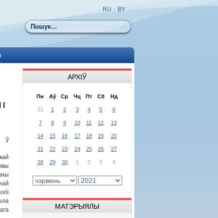
RU
|
BY
Пошук
ы
АРХІЎ
Пн
Аў
Ср
Чц
Пт
Сб
Нд
І
31
1
2
3
4
5
6
7
8
9
10
11
12
13
14
15
16
17
18
19
20
а ў
21
22
23
24
25
26
27
ай
28
29
30
1
2
3
4
вы
кны
най
огіі
ыла
МАТЭРЫЯЛЫ
ага