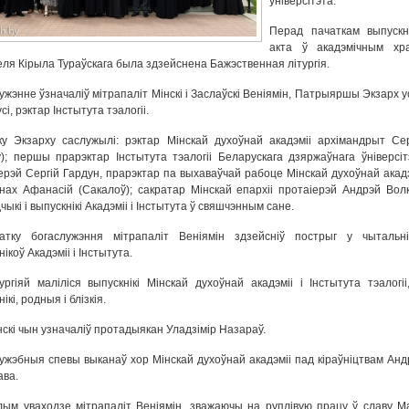
ўніверсітэта.
Перад пачаткам выпускн
акта ў акадэмічным хр
еля Кірыла Тураўскага была здзейснена Бажэственная літургія.
ужэнне ўзначаліў мітрапаліт Мінскі і Заслаўскі Веніямін, Патрыяршы Экзарх у
і, рэктар Інстытута тэалогіі.
у Экзарху саслужылі: рэктар Мінскай духоўнай акадэміі архімандрыт Сер
ў); першы прарэктар Інстытута тэалогіі Беларускага дзяржаўнага ўніверсіт
ерэй Сергій Гардун, прарэктар па выхаваўчай рабоце Мінскай духоўнай акадэ
нах Афанасій (Сакалоў); сакратар Мінскай епархіі протаіерэй Андрэй Волк
чыкі і выпускнікі Акадэміі і Інстытута ў свяшчэнным сане.
атку богаслужэння мітрапаліт Веніямін здзейсніў пострыг у чытальні
ікоў Акадэміі і Інстытута.
ургіяй маліліся выпускнікі Мінскай духоўнай акадэміі і Інстытута тэалогіі,
ікі, родныя і блізкія.
скі чын узначаліў протадыякан Уладзімір Назараў.
ужэбныя спевы выканаў хор Мінскай духоўнай акадэміі пад кіраўніцтвам Анд
ва.
ым уваходзе мітрапаліт Веніямін, зважаючы на руплівую працу ў славу Ма