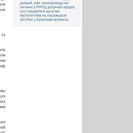
дзяцей, якія знаходзяцца на
ргія
лячэнні ў РНПЦ дзіцячай хірургіі,
ння
што пацярпелі ад атакі
беспілотніка на пасажырскі
аўтобус у Бранскай вобласці
 са
гія
еля
зем
ндр
овы
уск
сных
між
шні
най
аў,