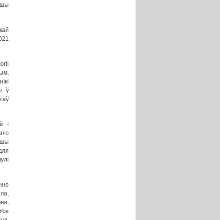
ўшы
кай
021
гіі
ым,
ікі
і ў
таў
й і
што
ўшы
для
улі
нне
ла,
ва,
Усе