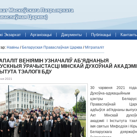
рхат Маскоўскага Патрыярхата
аваслаўная Царква)
кі Экзархат
Арганізацыі
Дакументы
Публікацыі
Кантакт
тар:
Навіны
/
Беларуская Праваслаўная Царква
/
Мітрапаліт
АПАЛІТ ВЕНІЯМІН УЗНАЧАЛІЎ АБ'ЯДНАНЫЯ
УСКНЫЯ ЎРАЧЫСТАСЦІ МІНСКАЙ ДУХОЎНАЙ АКАДЭМІІ 
ЫТУТА ТЭАЛОГІІ БДУ
еня 2021
30 чэрвеня 2021 год
Духоўна-адукацыйным
цэнтры Беларуск
Праваслаўнай Царк
адбыўся аб'яднаны выпус
Акт Мінскай духоў
акадэміі і Інстытута тэал
імя святых Мяфодзія і Кір
Беларускага дзяржаўн