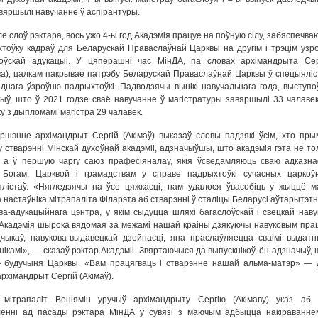
авяршылі навучанне ў аспірантуры.
е слоў рэктара, вось ужо 4-ы год Акадэмія працуе на поўную сілу, забяспечва
тоўку кадраў для Беларускай Праваслаўнай Царквы на другім і трэцім узро
лоўскай адукацыі. У цяперашні час МінДА, па словах архімандрыта Сер
ва), цалкам пакрывае патрэбу Беларускай Праваслаўнай Царквы ў спецыяліс
днага ўзроўню падрыхтоўкі. Падводзячы вынікі навучальнага года, выступо
ыў, што ў 2021 годзе сваё навучанне ў магістратуры завяршылі 33 чалавекі
ку з дыпломамі магістра 29 чалавек.
ршэнне архімандрыт Сергій (Акімаў) выказаў словы падзякі ўсім, хто пры
у стварэнні Мінскай духоўнай акадэміі, адзначыўшы, што акадэмія гэта не тол
 а ў першую чаргу саюз прафесіяналаў, якія ўсведамляюць сваю адказна
 Богам, Царквой і грамадствам у справе падрыхтоўкі сучасных царкоў
лістаў. «Нягледзячы на ўсе цяжкасці, нам удалося ўвасобіць у жыццё м
 настаўніка мітрапаліта Філарэта аб стварэнні ў сталіцы Беларусі аўтарытэтн
ва-адукацыйнага цэнтра, у якім сыдуцца шляхі багаслоўскай і свецкай навукі
Акадэмія шырока вядомая за межамі нашай краіны дзякуючы навуковым пра
чыкаў, навукова-выдавецкай дзейнасці, яна праслаўляецца сваімі выдатн
нікамі», — сказаў рэктар Акадэміі. Звяртаючыся да выпускнікоў, ён адзначыў,
 будучыня Царквы. «Вам працягваць і стварэнне нашай альма-матэр» — 
архімандрыт Сергій (Акімаў).
 мітрапаліт Веніямін уручыў архімандрыту Сергію (Акімаву) указ аб 
ленні ад пасады рэктара МінДА ў сувязі з маючым адбыцца накіраванне