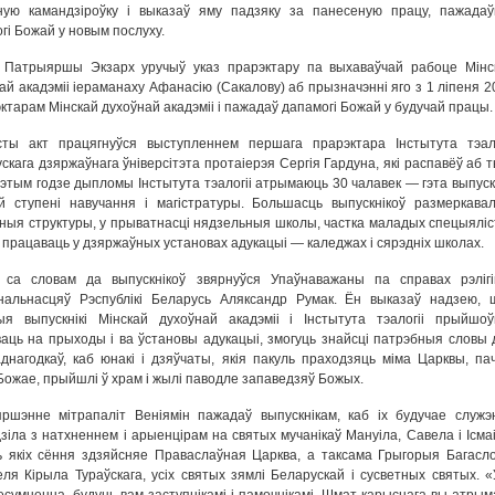
ную камандзіроўку і выказаў яму падзяку за панесеную працу, пажада
гі Божай у новым послуху.
 Патрыяршы Экзарх уручыў указ прарэктару па выхаваўчай рабоце Мінс
ай акадэміі іераманаху Афанасію (Сакалову) аб прызначэнні яго з 1 ліпеня 2
эктарам Мінскай духоўнай акадэміі і пажадаў дапамогі Божай у будучай працы.
сты акт працягнуўся выступленнем першага прарэктара Інстытута тэало
скага дзяржаўнага ўніверсітэта протаіерэя Сергія Гардуна, які распавёў аб т
гэтым годзе дыпломы Інстытута тэалогіі атрымаюць 30 чалавек — гэта выпускн
 ступені навучання і магістратуры. Большасць выпускнікоў размеркавал
ныя структуры, у прыватнасці нядзельныя школы, частка маладых спецыяліс
 працаваць у дзяржаўных установах адукацыі — каледжах і сярэдніх школах.
 са словам да выпускнікоў звярнуўся Упаўнаважаны па справах рэлігі
нальнасцяў Рэспублікі Беларусь Аляксандр Румак. Ён выказаў надзею, 
ыя выпускнікі Мінскай духоўнай акадэміі і Інстытута тэалогіі прыйшо
аць на прыходы і ва ўстановы адукацыі, змогуць знайсці патрэбныя словы 
аднагодкаў, каб юнакі і дзяўчаты, якія пакуль праходзяць міма Царквы, пач
Божае, прыйшлі ў храм і жылі паводле запаведзяў Божых.
ршэнне мітрапаліт Веніямін пажадаў выпускнікам, каб іх будучае служэ
зіла з натхненнем і арыенцірам на святых мучанікаў Мануіла, Савела і Ісмаі
 якіх сёння здзяйсняе Праваслаўная Царква, а таксама Грыгорыя Багасло
еля Кірыла Тураўскага, усіх святых зямлі Беларускай і сусветных святых. «