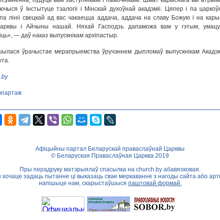
есумненна, будуць вам заступнікамі і памочнікамі. Шмат карыснага вы атрыма
ючыся ў Інстытуце тэалогіі і Мінскай духоўнай акадэміі. Цяпер і па царкоў
 і па лініі свецкай ад вас чакаецца аддача, аддача на славу Божую і на кары
Царквы і Айчыны нашай. Няхай Гасподзь дапаможа вам у гэтым, умацу
іць», — даў наказ выпускнікам архіпастыр.
ылася ўрачыстае мерапрыемства ўручэннем дыпломаў выпускнікам Акадэмі
ута.
.by
эпартаж
Афіцыйны партал Беларускай праваслаўнай Царквы
© Беларуская Праваслаўная Царква 2019
Пры перадруку матэрыялаў спасылка на
church.by
абавязковая.
ы хочаце задаць пытанне ці выказаць свае меркаванне з нагоды сайта або арт
напішыце нам, скарыстаўшыся
паштовай формай.