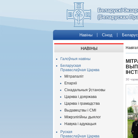
Беларускі Экза
(Беларуская Пр
Навіны
Сінод
Беларус
Навіга
НАВІНЫ
Галоўныя навіны
МІТР
Беларуская
ВЫП
Праваслаўная Царква
ІНСТ
Мітрапаліт
30 чэрв
Епархіі
Сінадальныя ўстановы
Царква і дзяржава
Царква і грамадства
Выдавецтвы і СМІ
Міжрэлігійны дыялог
Навука і адукацыя
Руская
Праваслаўная Царква