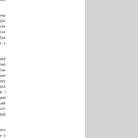
ючы
ўні
гія
тах
ўца
, у
маў
ькі
сць
ных
ару
ага
. І
цам
ымі
 што
даў
яго
м у