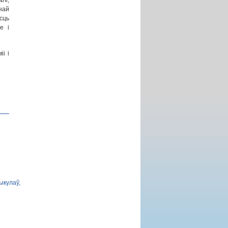
лі,
най
сць
е і
і і
ыкулаў,