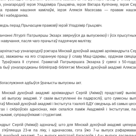
, узнагародзіў іерэя Уладзіміра Грыцэвіча, іерэя Віктара Кулічэнку, іерэя Се
ка правам нашэння камілаўкі, іерэя Аляксія Масесава — правам нашэ
кі і набедраніка.
едзь перад Прычасцем прамовіў іерэй Уладзімір Грыцэвіч.
анчэнні Літургіі Патрыяршы Экзарх звярнуўся да выпускнікоў і ўсіх прысутных
 навучання, пасля чаго прачытаў падзячную малітву.
архіпастыр узнагародзіў рэктара Мінскай духоўнай акадэміі архімандрыта Сер
ва), зважаючы на яго старанную працу ў славу Маці-Царквы, ордэнам свяціц
 Тураўскага II ступені. Граматай Патрыяршага Экзарха ў сувязі з 50-годд
а быў узнагароджаны бібліёграф бібліятэкі Мінскай духоўнай акадэміі Алякса
богаслужэння адбыўся ўрачысты выпускны акт.
 Мінскай духоўнай акадэміі архімандрыт Сергій (Акімаў) прадставіў вынік
 аб выпуску акадэміі. У сваім выступленні ён падкрэсліў, што сумесны вып
таў Мінскай духоўнай акадэміі і Інстытута тэалогіі БДУ сведчыць аб самых це
тах і сяброўскіх адносінах, якія склаліся паміж Акадэміяй і Інстытутам, па
чыкамі, супрацоўнікамі і студэнтамі.
ндрыт Сергій (Акімаў) адзначыў, што для Мінскай духоўнай акадэміі цяпера
 з'яўляецца 23-м па ліку, і адначасова, гэта ўжо 7-ы выпуск рэфармава
й духоўнай акадэміі, 7-ы выпуск магістраў багаслоўя і 4-ы выпуск даследчык