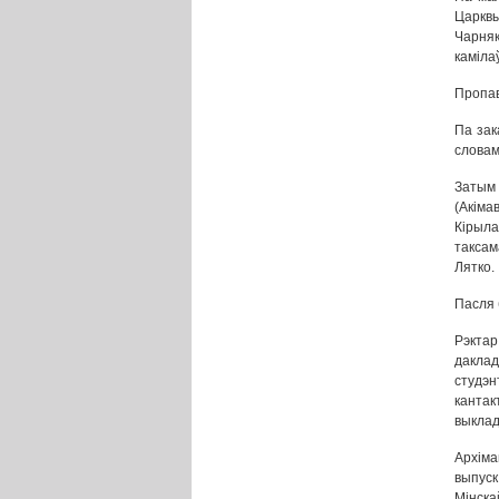
Царквы
Чарня
камілаў
Пропав
Па зак
словам
Затым 
(Акіма
Кірыла
таксам
Лятко.
Пасля 
Рэктар
даклад
студэн
кантак
выклад
Архіма
выпуск
Мінска