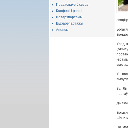
Праваслаўе ў свеце
Канфесіі і рэлігіі
Фотарэпартажы
свяціц
Відэарэпартажы
Богасл
Анонсы
Беларус
Уладык
(Акіма
протаі
іерама
выклад
У пач
выпускн
За Літ
настаўн
Дыякан
Богасл
Шляхта
На мал