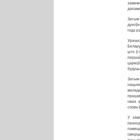
замеж
дапамо
Затым
духоўн
года р
Урачы
Белару
што ў 
першай
царкоў
будуць
Затым
нацыя
малад
працав
сваіх 
слова 
У завя
праход
памяць
свяціц