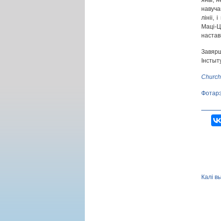
яны, н
навуча
лініі,
Маці-
настав
Завярш
Інстыт
Church
Фотар
Калі в