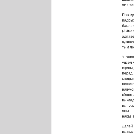
якія з
Паводл
падрых
багас
(Акіма
адпаве
адзнач
тым лі
У завя
удзел 
сцены,
перад
спецыя
нашага
навуко
сёння 
выклад
выпуск
яны —
наказ 
Далей
вызва