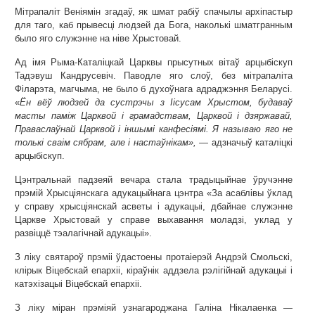
Мітрапаліт Веніямін згадаў, як шмат рабіў спачылы архіпастыр
для таго, каб прывесці людзей да Бога, наколькі шматгранным
было яго служэнне на ніве Хрыстовай.
Ад імя Рыма-Каталіцкай Царквы прысутных вітаў арцыбіскуп
Тадэвуш Кандрусевіч. Паводле яго слоў, без мітрапаліта
Філарэта, магчыма, не было б духоўнага адраджэння Беларусі.
«
Ён вёў людзей да сустрэчы з Іісусам Хрыстом, будаваў
масты паміж Царквой і грамадствам, Царквой і дзяржавай,
Праваслаўнай Царквой і іншымі канфесіямі. Я называю яго не
толькі сваім сябрам, але і настаўнікам», —
адзначыў каталіцкі
арцыбіскуп.
Цэнтральнай падзеяй вечара стала традыцыйнае ўручэнне
прэмій Хрысціянскага адукацыйнага цэнтра «За асаблівы ўклад
у справу хрысціянскай асветы і адукацыі, дбайнае служэнне
Царкве Хрыстовай у справе выхавання моладзі, уклад у
развіццё тэалагічнай адукацыі».
З ліку святароў прэміі ўдастоены протаіерэй Андрэй Смольскі,
клірык Віцебскай епархіі, кіраўнік аддзела рэлігійнай адукацыі і
катэхізацыі Віцебскай епархіі.
З ліку міран прэміяй узнагароджана Галіна Нікалаенка —