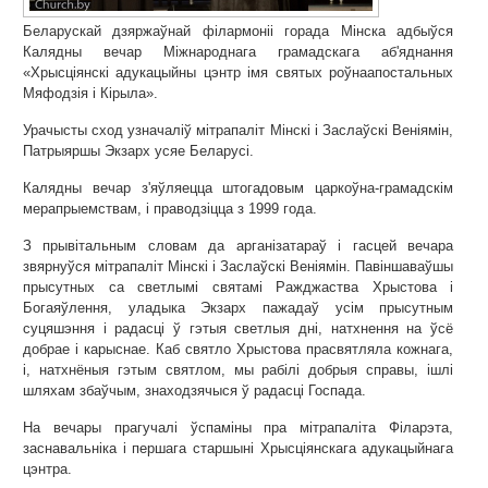
Беларускай дзяржаўнай філармоніі горада Мінска адбыўся
Калядны вечар Міжнароднага грамадскага аб'яднання
«Хрысціянскі адукацыйны цэнтр імя святых роўнаапостальных
Мяфодзія і Кірыла».
Урачысты сход узначаліў мітрапаліт Мінскі і Заслаўскі Веніямін,
Патрыяршы Экзарх усяе Беларусі.
Калядны вечар з'яўляецца штогадовым царкоўна-грамадскім
мерапрыемствам, і праводзіцца з 1999 года.
З прывітальным словам да арганізатараў і гасцей вечара
звярнуўся мітрапаліт Мінскі і Заслаўскі Веніямін. Павіншаваўшы
прысутных са светлымі святамі Ражджаства Хрыстова і
Богаяўлення, уладыка Экзарх пажадаў усім прысутным
суцяшэння і радасці ў гэтыя светлыя дні, натхнення на ўсё
добрае і карыснае. Каб святло Хрыстова прасвятляла кожнага,
і, натхнёныя гэтым святлом, мы рабілі добрыя справы, ішлі
шляхам збаўчым, знаходзячыся ў радасці Госпада.
На вечары прагучалі ўспаміны пра мітрапаліта Філарэта,
заснавальніка і першага старшыні Хрысціянскага адукацыйнага
цэнтра.