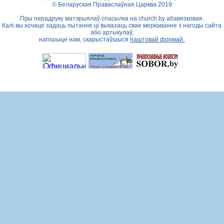
© Беларуская Праваслаўная Царква 2019
Пры перадруку матэрыялаў спасылка на
church.by
абавязковая.
Калі вы хочаце задаць пытанне ці выказаць свае меркаванне з нагоды сайта
або артыкулаў,
напішыце нам, скарыстаўшыся
паштовай формай.