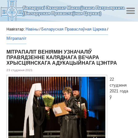
Беларускі Экзархат Маскоўскага Патрыярхата
(Беларуская Праваслаўная Царква)
Навіны
Беларуская Праваслаўная Царква
Навігатар:
/
/
Мітрапаліт
МІТРАПАЛІТ ВЕНІЯМІН УЗНАЧАЛІЎ
ПРАВЯДЗЕННЕ КАЛЯДНАГА ВЕЧАРА
ХРЫСЦІЯНСКАГА АДУКАЦЫЙНАГА ЦЭНТРА
23 студзеня 2021
22
студзеня
2021 года
ў