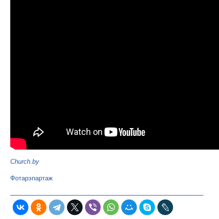
Church.by
Фотарэпартаж