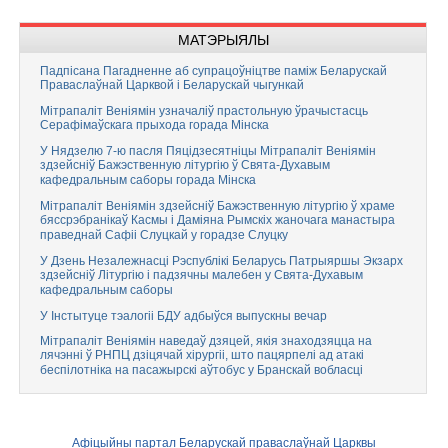
МАТЭРЫЯЛЫ
Падпісана Пагадненне аб супрацоўніцтве паміж Беларускай
Праваслаўнай Царквой і Беларускай чыгункай
Мітрапаліт Веніямін узначаліў прастольную ўрачыстасць
Серафімаўскага прыхода горада Мінска
У Нядзелю 7-ю пасля Пяцідзесятніцы Мітрапаліт Веніямін
здзейсніў Бажэственную літургію ў Свята-Духавым
кафедральным саборы горада Мінска
Мітрапаліт Веніямін здзейсніў Бажэственную літургію ў храме
бяссрэбранікаў Касмы і Даміяна Рымскіх жаночага манастыра
праведнай Сафіі Слуцкай у горадзе Слуцку
У Дзень Незалежнасці Рэспублікі Беларусь Патрыяршы Экзарх
здзейсніў Літургію і падзячны малебен у Свята-Духавым
кафедральным саборы
У Інстытуце тэалогіі БДУ адбыўся выпускны вечар
Мітрапаліт Веніямін наведаў дзяцей, якія знаходзяцца на
лячэнні ў РНПЦ дзіцячай хірургіі, што пацярпелі ад атакі
беспілотніка на пасажырскі аўтобус у Бранскай вобласці
Афіцыйны партал Беларускай праваслаўнай Царквы