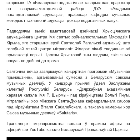
старшыня ГА «Беларускае педагагічнае таварыства», прарэктар
па навукова-метадычнай рабоце ДУА «Акадэмія
паслядыпломнай адукацыі», прафесар кафедры сучасных
методык і тэхналогій адукацыі, доктар педагагічных навук.
Падводзячы вынікі шматгадовай дзейнасці Хрысціянскага
адукацыйнага цэнтра імя святых роўнаапостальных Мяфодзія і
Кірыла, яго старшыня іерэй Святаслаў Рагальскі адзначыў, што
галоўнай мэтай цэнтра мітрапаліт Філарэт лічыў сведчанне аб
прыгажосці веры і Царквы Хрыстовай тым людзям, якія яшчэ
пакуль не дайшлі да храма.
Святочны вечар завяршыўся канцэртнай праграмай «Музычнае
прынашэнне», арганізаванай сумесна з Беларускім саюзам
музычных дзеячаў. У канцэрце прынялі ўдзел Заслужаны
калектыў Рэспублікі Беларусь «Дзяржаўная акадэмічная
харавая капэла імя Р. Шырмы» пад кіраўніцтвам Вольгі Янум,
мітрапалічы хор Мінскага Свята-Духава кафедральнага сабора
пад кіраўніцтвам Віталя Сабалеўскага, а таксама камерны хор
Саюза музычных дзеячаў «Salutaris».
Трансляцыя мерапрыемства вялася ў прамым эфіры на
афіцыйным YouTube канале Беларускай Праваслаўнай Царквы.