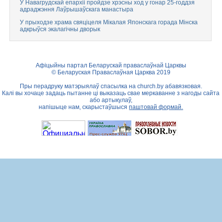
У Навагрудскай епархіі пройдзе хрэсны ход у гонар 25-годдзя
адраджэння Лаўрышаўскага манастыра
У прыходзе храма свяціцеля Мікалая Японскага горада Мінска
адкрыўся экалагічны дворык
Афіцыйны партал Беларускай праваслаўнай Царквы
© Беларуская Праваслаўная Царква 2019
Пры перадруку матэрыялаў спасылка на
church.by
абавязковая.
Калі вы хочаце задаць пытанне ці выказаць свае меркаванне з нагоды сайта
або артыкулаў,
напішыце нам, скарыстаўшыся
паштовай формай.