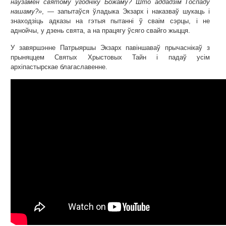
наўзамен святому ўгодніку Божаму? Што аддадзім Госпаду
нашаму?»
, — запытаўся ўладыка Экзарх і наказваў шукаць і
знаходзіць адказы на гэтыя пытанні ў сваім сэрцы, і не
аднойчы, у дзень свята, а на працягу ўсяго свайго жыцця.
У завяршэнне Патрыяршы Экзарх павіншаваў прычаснікаў з
прыняццем Святых Хрыстовых Тайн і падаў усім
архіпастырскае благаславенне.