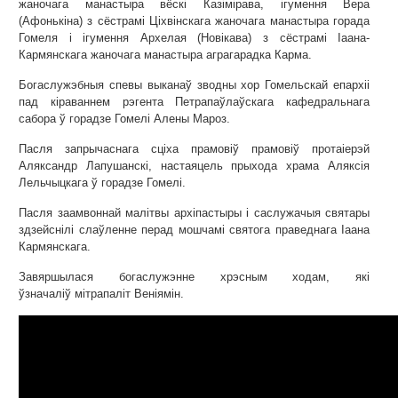
жаночага манастыра вёскі Казімірава, ігумення Вера
(Афонькіна) з сёстрамі Ціхвінскага жаночага манастыра горада
Гомеля і ігумення Архелая (Новікава) з сёстрамі Іаана-
Кармянскага жаночага манастыра аграгарадка Карма.
Богаслужэбныя спевы выканаў зводны хор Гомельскай епархіі
пад кіраваннем рэгента Петрапаўлаўскага кафедральнага
сабора ў горадзе Гомелі Алены Мароз.
Пасля запрычаснага сціха прамовіў прамовіў протаіерэй
Аляксандр Лапушанскі, настаяцель прыхода храма Аляксія
Лельчыцкага ў горадзе Гомелі.
Пасля заамвоннай малітвы архіпастыры і саслужачыя святары
здзейснілі слаўленне перад мошчамі святога праведнага Іаана
Кармянскага.
Завяршылася богаслужэнне хрэсным ходам, які
ўзначаліў мітрапаліт Веніямін.