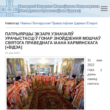
Беларускі Экзархат Маскоўскага Патрыярхата
(Беларуская Праваслаўная Царква)
Навіны
Беларуская Праваслаўная Царква
Епархіі
Навігатар:
/
/
ПАТРЫЯРШЫ ЭКЗАРХ УЗНАЧАЛІЎ
УРАЧЫСТАСЦІ Ў ГОНАР ЗНОЙДЗЕННЯ МОШЧАЎ
СВЯТОГА ПРАВЕДНАГА ІААНА КАРМЯНСКАГА
[+ВІДЭА]
31 мая 2022
31 мая
2022
года, у
дзень
памяці
святога