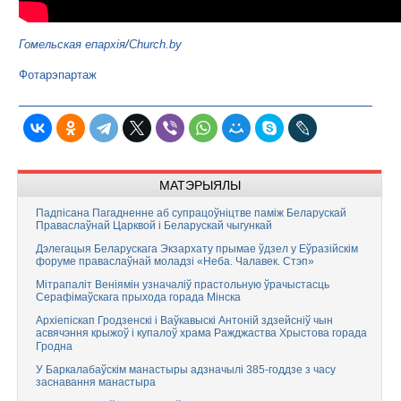
Гомельская епархія
/
Church.by
Фотарэпартаж
МАТЭРЫЯЛЫ
Падпісана Пагадненне аб супрацоўніцтве паміж Беларускай
Праваслаўнай Царквой і Беларускай чыгункай
Дэлегацыя Беларускага Экзархату прымае ўдзел у Еўразійскім
форуме праваслаўнай моладзі «Неба. Чалавек. Стэп»
Мітрапаліт Веніямін узначаліў прастольную ўрачыстасць
Серафімаўскага прыхода горада Мінска
Архіепіскап Гродзенскі і Ваўкавыскі Антоній здзейсніў чын
асвячэння крыжоў і купалоў храма Ражджаства Хрыстова горада
Гродна
У Баркалабаўскім манастыры адзначылі 385-годдзе з часу
заснавання манастыра