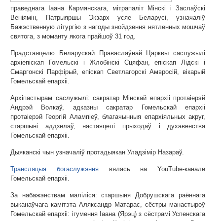
праведнага Іаана Кармянскага, мітрапаліт Мінскі і Заслаўскі
Веніямін, Патрыяршы Экзарх усяе Беларусі, узначаліў
Бажэственную літургію з нагоды знойдзення нятленных мошчаў
святога, з моманту якога прайшоў 31 год.
Прадстаяцелю Беларускай Праваслаўнай Царквы саслужылі
архіепіскап Гомельскі і Жлобінскі Сцяфан, епіскап Лідскі і
Смаргонскі Парфірый, епіскап Светлагорскі Амвросій, вікарый
Гомельскай епархіі.
Архіпастырам саслужылі: сакратар Мінскай епархіі протаіерэй
Андрэй Волкаў, адказны сакратар Гомельскай епархіі
протаіерэй Георгій Алампіеў, благачынныя епархіяльных акруг,
старшыні аддзелаў, настаяцелі прыходаў і духавенства
Гомельскай епархіі.
Дыяканскі чын узначаліў протадыякан Уладзімір Назараў.
Трансляцыя богаслужэння
вялась на YouTube-канале
Гомельскай епархіі.
За набажэнствам маліліся: старшыня Добрушскага раённага
выканаўчага камітэта Аляксандр Матарас, сёстры манастыроў
Гомельскай епархіі: ігумення Іаана (Ярэц) з сёстрамі Успенскага