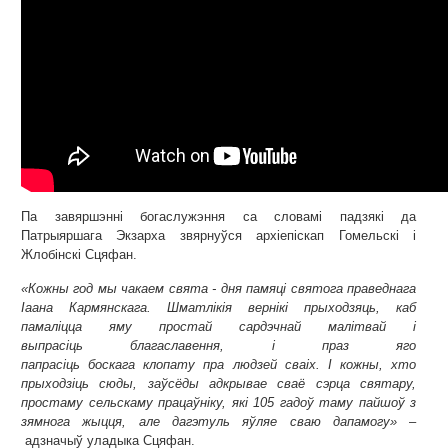
Па завяршэнні богаслужэння са словамі падзякі да
Патрыяршага Экзарха звярнуўся архіепіскап Гомельскі і
Жлобінскі Сцяфан.
«Кожны год мы чакаем свята - дня памяці святога праведнага
Іаана Кармянскага. Шматлікія вернікі прыходзяць, каб
памаліцца яму простай сардэчнай малітвай і
выпрасіць благаславення, і праз яго
папрасіць боскага клопату пра людзей сваіх. І кожны, хто
прыходзіць сюды, заўсёды адкрывае сваё сэрца святару,
простаму сельскаму працаўніку, які 105 гадоў таму пайшоў з
зямнога жыцця, але дагэтуль яўляе сваю дапамогу»
–
адзначыў уладыка Сцяфан.