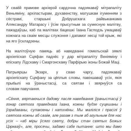
У сваёй прамове архіерэй сардэчна падзякаваў мітрапаліту
Веньяміну, архіпастырам, духавенству, матушкам ігуменням з
сёстрамі, старшыні Добрушскага райвыканкама
Аляксандру Матарасу і ўсім прысутным за сумесную малітву,
пажадаўшы, каб па малітвах бацюшкі Іаана Гасподзь умацаваў
кожнага на сваім месцы служэння і дапамог несці той крыж, які
на яго ўскладзены.
На малітоўную памяць аб наведванні гомельскай зямлі
архіепіскап Сцяфан паднёс у дар мітрапаліту Веніяміну і
епіскапу Лідскаму і Смаргонскаму Парфірыю іконы Божай Маці.
Патрыяршы Экзарх, у сваю чаргу, падзякаваў
архіепіскапу Сцяфану за цёплыя словы, павіншаваў усіх, якія
прыбылі на ўрачыстасці, са святам і звярнуўся са
словам павучання.
«Сёння, вяртаючыся дадому пасля наведвання ўрачыстасці ў
гонар святога праведнага Іаана, кожны будзе суцешаны і
ўзрадаваны, супакоены і натхнёны. Мы маліліся і прасілі ў
святога кожны аб сваім, але разам з тым аб агульным для нас
усіх – «аб міры ўсяго свету, добры стан святых Божых
Цэркваў», але, просячы, задамо сабе пытанне: што мы дамо