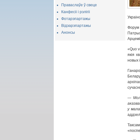
Праваслаўе ў свеце
Канфесіі і рэлігіі
Украін
Фотарэпартажы
Відэарэпартажы
Форум
Анонсы
Патрыя
Арцемі
«Quo v
якія х
новых і
Ганаро
Белар
архіпа
сучасн
— Мол
аказва
у мала
аддзел
Таксам
«поспе