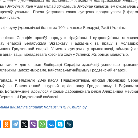
і чалавек арыентаваны на дасягненне выключна матэрыяльных даброт,
ць і духоўныя. Калі ж яго мэтай з'яўляецца духоўнае карысць, ён будзе мець 
рэсліў уладыка. Пасля ўступнага слова сустрэча працягнулася ў фарм
най гутаркі.
ы форуму ўдзельнічалі больш за 100 чалавек з Беларусі, Расіі і Украіны.
епіскап Серафім правёў нараду з кіраўнікамі і супрацоўнікамі моладзе
лаў епархій Беларускага Экзархату і адказных за працу з моладдз
ыннях Гродзенскай епархіі. У межах сустрэчы, у прыватнасці, абмяркоўвал
і арганізацыі моладзевага хрэснага ходу ў Успенскі Жыровіцкі манастыр.
ры таго ж дня епіскап Любярэцкі Серафім здзейсніў усяночнае трыванн
глебскім Каложскім храме, найстаражытнейшым ў Гродзенскай епархіі.
тапада, у Нядзелю 23-ю пасля Пяцідзесятніцы, епіскап Любярэцкі Сера
жыў за Бажэственнай літургіяй архіепіскапу Гродзенскаму і Ваўкавыск
ю. Богаслужэнне адбылося ў храме дабравернага князя Аляксандра Неўскаг
Верцялішкі Гродзенскай вобласці.
льны аддзел па справах моладзі РПЦ
/
Church.by