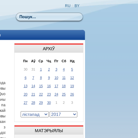
RU
|
BY
Пошук
ы
АРХІЎ
Пн
Аў
Ср
Чц
Пт
Сб
Нд
30
31
1
2
3
4
5
6
7
8
9
10
11
12
ода
13
14
15
16
17
18
19
евы
Quo
20
21
22
23
24
25
26
аны
27
28
29
30
1
2
3
 па
кай
вы
аан
а з
МАТЭРЫЯЛЫ
дзі