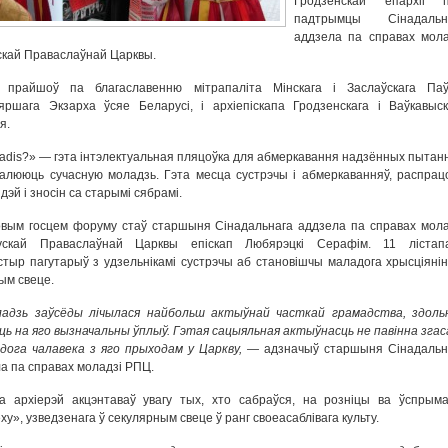
Гродзенскай епархіі 
падтрымцы Сінадальн
аддзела па справах мола
скай Праваслаўнай Царквы.
 прайшоў па благаславенню мітрапаліта Мінскага і Заслаўскага Паў
ршага Экзарха ўсяе Беларусі, і архіепіскапа Гродзенскага і Ваўкавыск
я.
adis?» — гэта інтэлектуальная пляцоўка для абмеркавання надзённых пытанн
валююць сучасную моладзь. Гэта месца сустрэчы і абмеркаванняў, распрацо
дэй і зносін са старымі сябрамі.
вым госцем форуму стаў старшыня Сінадальнага аддзела па справах мола
ускай Праваслаўнай Царквы епіскап Любярэцкі Серафім. 11 лістап
стыр пагутарыў з удзельнікамі сустрэчы аб становішчы маладога хрысціянін
ым свеце.
адзь заўсёды лічылася найбольш актыўнай часткай грамадства, здоль
ць на яго вызначальны ўплыў. Гэтая сацыяльная актыўнасць не павінна згас
дога чалавека з яго прыходам у Царкву, ―
адзначыў старшыня Сінадальн
а па справах моладзі РПЦ.
а архіерэй акцэнтаваў увагу тых, хто сабраўся, на розніцы ва ўспрыма
ху», узведзенага ў секулярным свеце ў ранг своеасаблівага культу.