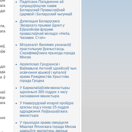
пры
Падпісана Пагадненне аб
ага
супрацоўніцтве паміж
Беларускай Праваслаўнай
дзі
Царквой і Беларускай чыгункай
Дэлегацыя Беларускага
Экзархату прымае ўдзел у
ла,
Еўразійскім форуме
ага
праваслаўнай моладзі «Неба.
Чалавек. Стэп»
Мітрапаліт Веніямін узначаліў
яў,
прастольную ўрачыстасць
ўкі
Серафімаўскага прыхода горада
Мінска
Архіепіскап Гродзенскі і
дзі
Ваўкавыскі Антоній здзейсніў чын
ада
асвячэння крыжоў і купалоў
храма Ражджаства Хрыстова
а ў
горада Гродна
У Баркалабаўскім манастыры
адзначылі 385-годдзе з часу
най
заснавання манастыра
аць
ага
У Навагрудскай епархіі пройдзе
хрэсны ход у гонар 25-годдзя
адраджэння Лаўрышаўскага
манастыра
нні
У прыходзе храма свяціцеля
Мікалая Японскага горада Мінска
адкрыўся экалагічны дворык