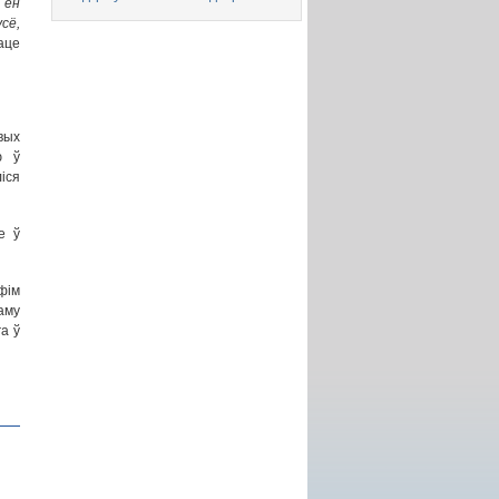
 ён
усё,
аце
вых
ю ў
іся
е ў
фім
аму
а ў