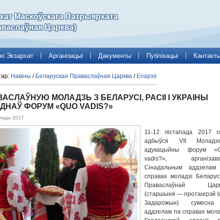
рхат Маскоўскага Патрыярхата
аваслаўная Царква)
кі Экзархат
Арганізацыі
Дакументы
Публікацыі
Кантакт
тар:
Навіны
/
Беларуская Праваслаўная Царква
/
Епархіі
АСЛАЎНУЮ МОЛАДЗЬ З БЕЛАРУСІ, РАСІІ І УКРАІНЫ
ДНАЎ ФОРУМ «QUO VADIS?»
апада 2017
11-12 лістапада 2017 г
адбыўся VII Моладз
адукацыйны форум «
vadis?», арганізав
Сінадальным аддзелам
справах моладзі Беларус
Праваслаўнай Царк
(старшыня — протаіерэй І
Задарожын) сумесн
аддзелам па справах мола