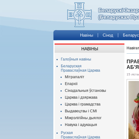
Беларускі Экза
(Беларуская Пр
Навіны
Сінод
Беларус
Навіга
НАВІНЫ
Галоўныя навіны
ПРАВ
Беларуская
АБ'Я
Праваслаўная Царква
15 ліст
Мітрапаліт
Епархіі
Сінадальныя ўстановы
Царква і дзяржава
Царква і грамадства
Выдавецтвы і СМІ
Міжрэлігійны дыялог
Навука і адукацыя
Руская
Праваслаўная Царква