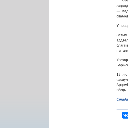
— Кал
страці
―
падк
свабод
У прац
Затым 
аддзе
благач
пытанн
Увеча
Барыса
12 ліс
саслу
Арцемі
вёсцы 
Сінада