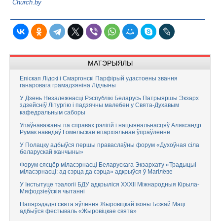
Church.by
МАТЭРЫЯЛЫ
Епіскап Лідскі і Смаргонскі Парфірый удастоены звання
ганаровага грамадзяніна Лідчыны
У Дзень Незалежнасці Рэспублікі Беларусь Патрыяршы Экзарх
здзейсніў Літургію і падзячны малебен у Свята-Духавым
кафедральным саборы
Упаўнаважаны па справах рэлігій і нацыянальнасцяў Аляксандр
Румак наведаў Гомельскае епархіяльнае ўпраўленне
У Полацку адбыўся першы праваслаўны форум «Духоўная сіла
беларускай жанчыны»
Форум сясцёр міласэрнасці Беларускага Экзархату «Традыцыі
міласэрнасці: ад сэрца да сэрца» адкрыўся ў Магілёве
У Інстытуце тэалогіі БДУ адкрыліся XXXII Міжнародныя Кірыла-
Мяфодзіеўскія чытанні
Напярэдадні свята яўлення Жыровіцкай іконы Божай Маці
адбыўся фестываль «Жыровіцкае свята»