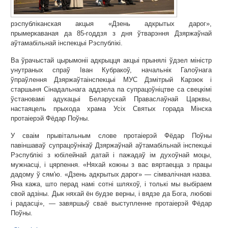
рэспубліканская акцыя «Дзень адкрытых дарог»,
прымеркаваная да 85-годдзя з дня ўтварэння Дзяржаўнай
аўтамабільнай інспекцыі Рэспублікі.
Ва ўрачыстай цырымоніі адкрыцця акцыі прынялі ўдзел міністр
унутраных спраў Іван Кубракоў, начальнік Галоўнага
ўпраўлення Дзяржаўтаінспекцыі МУС Дзмітрый Карзюк і
старшыня Сінадальнага аддзела па супрацоўніцтве са свецкімі
ўстановамі адукацыі Беларускай Праваслаўнай Царквы,
настаяцель прыхода храма Усіх Святых горада Мінска
протаіерэй Фёдар Поўны.
У сваім прывітальным слове протаіерэй Фёдар Поўны
павіншаваў супрацоўнікаў Дзяржаўнай аўтамабільнай інспекцыі
Рэспублікі з юбілейнай датай і пажадаў ім духоўнай моцы,
мужнасці, і цярпення. «Няхай кожны з вас вяртаецца з працы
дадому ў сям'ю. «Дзень адкрытых дарог» — сімвалічная назва.
Яна кажа, што перад намі сотні шляхоў, і толькі мы выбіраем
свой адзіны. Дык няхай ён будзе верны, і вядзе да Бога, любові
і радасці», — завяршыў сваё выступленне протаіерэй Фёдар
Поўны.