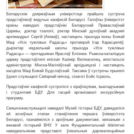
Беларускім дзяржаўным універсітэце прайшла сустрэча
прадстаўнікоў вядучых канфесій Беларусі. Галоўны ўніверсітэт
краіны наведалі прадстаўнікі Беларускай Праваслаўнай
Царквы, доктар тэалогіі, рэктар Мінскай духоўнай акадэміі
архімандрыт Сергій (Акімаў), настаяцель прыхода іконы Божай
Маці «Усіх тужлівых Радасць» протаіерэй Ігар Карасцялёў,
дырэктар нядзельнай школы прыхода «Усіх тужлівых
Радасць» — протадыякан Яраслаў Блізнюк. Рымска-каталіцкую
царкву прадстаўлялі епіскап Казімір Велікаселец, апостальскі
адміністратар Мінска-Магілёўскай архідыяцэзіі і настаяцель
касцёла Маці Божай Будслаўскай. Таксама ў сустрэчы прынялі
ўдзел служыцелі Саборнай мячэці, сінагогі Бэйс Ісраэль.
Прадстаўнікі канфесій сустрэліся з кіраўніцтвам, выкладчыкамі
і студэнтамі БДУ. Для гасцей арганізавалі экскурсійную
праграму.
Свяшчэннаслужыцелі наведалі Музей гісторыі БДУ, даведаліся
аб асноўных этапах станаўлення першага ўніверсітэта
Беларусі, пазнаёміліся з архіўнымі дакументамі, звязанымі з
векавой гісторыяй ВНУ. У зале Фундаментальнай бібліятэкі
наведвальнікам прадставілі ўнікальныя дарэвалюцыйныя