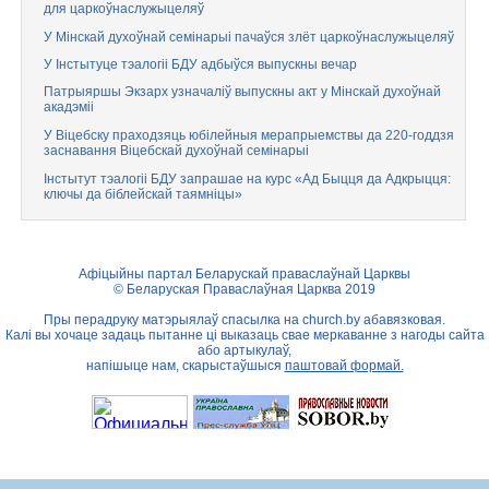
для царкоўнаслужыцеляў
У Мінскай духоўнай семінарыі пачаўся злёт царкоўнаслужыцеляў
У Інстытуце тэалогіі БДУ адбыўся выпускны вечар
Патрыяршы Экзарх узначаліў выпускны акт у Мінскай духоўнай
акадэміі
У Віцебску праходзяць юбілейныя мерапрыемствы да 220-годдзя
заснавання Віцебскай духоўнай семінарыі
Інстытут тэалогіі БДУ запрашае на курс «Ад Быцця да Адкрыцця:
ключы да біблейскай таямніцы»
Афіцыйны партал Беларускай праваслаўнай Царквы
© Беларуская Праваслаўная Царква 2019
Пры перадруку матэрыялаў спасылка на
church.by
абавязковая.
Калі вы хочаце задаць пытанне ці выказаць свае меркаванне з нагоды сайта
або артыкулаў,
напішыце нам, скарыстаўшыся
паштовай формай.