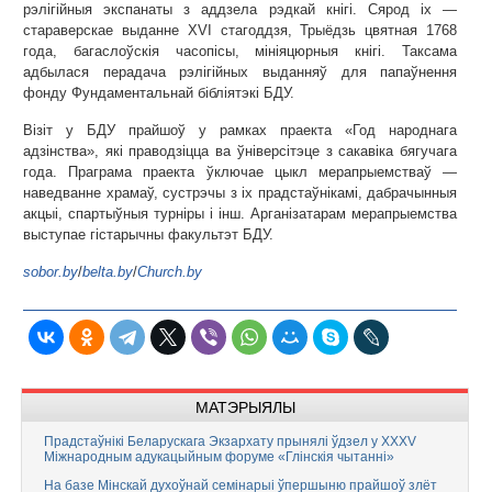
рэлігійныя экспанаты з аддзела рэдкай кнігі. Сярод іх —
стараверскае выданне XVI стагоддзя, Трыёдзь цвятная 1768
года, багаслоўскія часопісы, мініяцюрныя кнігі. Таксама
адбылася перадача рэлігійных выданняў для папаўнення
фонду Фундаментальнай бібліятэкі БДУ.
Візіт у БДУ прайшоў у рамках праекта «Год народнага
адзінства», які праводзіцца ва ўніверсітэце з сакавіка бягучага
года. Праграма праекта ўключае цыкл мерапрыемстваў —
наведванне храмаў, сустрэчы з іх прадстаўнікамі, дабрачынныя
акцыі, спартыўныя турніры і інш. Арганізатарам мерапрыемства
выступае гістарычны факультэт БДУ.
sobor.by
/
belta.by
/
Church.by
МАТЭРЫЯЛЫ
Прадстаўнікі Беларускага Экзархату прынялі ўдзел у XXXV
Міжнародным адукацыйным форуме «Глінскія чытанні»
На базе Мінскай духоўнай семінарыі ўпершыню прайшоў злёт