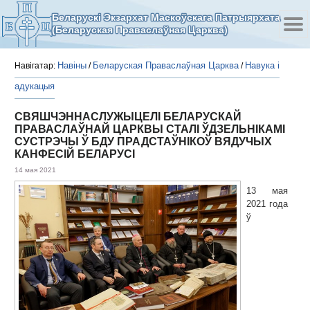
Беларускі Экзархат Маскоўскага Патрыярхата
(Беларуская Праваслаўная Царква)
Навіны
Беларуская Праваслаўная Царква
Навука і
Навігатар:
/
/
адукацыя
СВЯШЧЭННАСЛУЖЫЦЕЛІ БЕЛАРУСКАЙ
ПРАВАСЛАЎНАЙ ЦАРКВЫ СТАЛІ ЎДЗЕЛЬНІКАМІ
СУСТРЭЧЫ Ў БДУ ПРАДСТАЎНІКОЎ ВЯДУЧЫХ
КАНФЕСІЙ БЕЛАРУСІ
14 мая 2021
13 мая
2021 года
ў